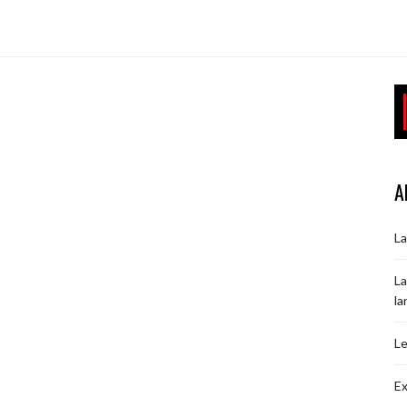
A
La
La
la
Le
Ex