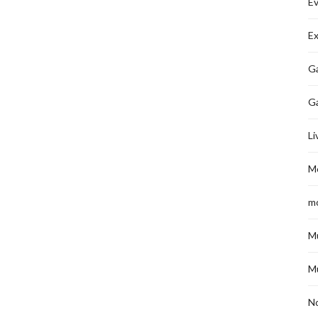
É
Ex
Ga
G
Li
M
m
M
M
No