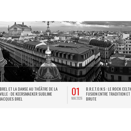
01
BREL ET LA DANSE AU THÉÂTRE DE LA
B.R.E.T.O.N.S : LE ROCK CELT
VILLE : DE KEERSMAEKER SUBLIME
FUSION ENTRE TRADITION ET
JACQUES BREL
BRUTE
MAI 2026