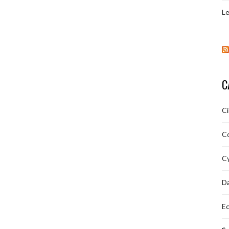
Le
C
C
C
Cy
D
Ec