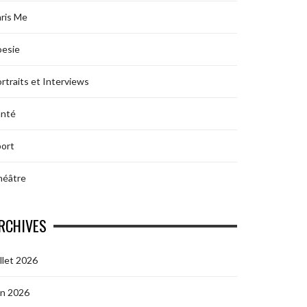
ris Me
oesie
rtraits et Interviews
anté
ort
héâtre
RCHIVES
illet 2026
in 2026