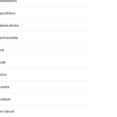
vènements
positions
lerie photo
astronomie
vre
ode
otos
usees
usique
n classé