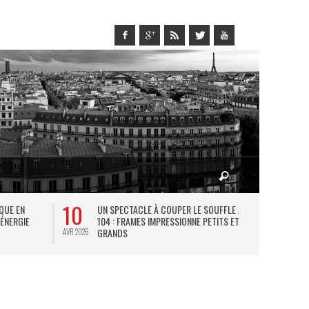
10
27
IQUE EN
UN SPECTACLE À COUPER LE SOUFFLE AU
L
 ÉNERGIE
104 : FRAMES IMPRESSIONNE PETITS ET
TH
GRANDS
AVR 2026
JUIL 2026