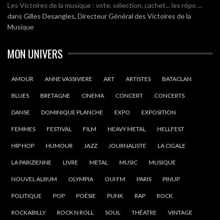
Les Victoires de la musique : vote, sélection, cachet... les répo ...
dans
Gilles Desangles, Directeur Général des Victoires de la
Musique
MON UNIVERS
AMOUR
ANNE VASSIVIERE
ART
ARTISTES
BATACLAN
BLUES
BRETAGNE
CINEMA
CONCERT
CONCERTS
DANSE
DOMINIQUE PLANCHE
EXPO
EXPOSITION
FEMMES
FESTIVAL
FILM
HEAVY METAL
HELLFEST
HIP HOP
HUMOUR
JAZZ
JOURNALISTE
LA CIGALE
LA PARIZIENNE
LIVRE
METAL
MUSIC
MUSIQUE
NOUVEL ALBUM
OLYMPIA
OUI FM
PARIS
PINUP
POLITIQUE
POP
POÉSIE
PUNK
RAP
ROCK
ROCKABILLY
ROCK N ROLL
SOUL
THÉATRE
VINTAGE