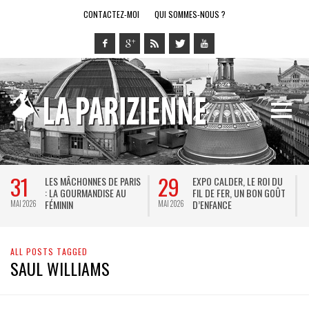
CONTACTEZ-MOI
QUI SOMMES-NOUS ?
31
29
LES MÂCHONNES DE PARIS
EXPO CALDER, LE ROI DU
: LA GOURMANDISE AU
FIL DE FER, UN BON GOÛT
FÉMININ
D’ENFANCE
MAI 2026
MAI 2026
M
ALL POSTS TAGGED
SAUL WILLIAMS