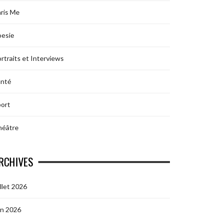
ris Me
oesie
rtraits et Interviews
anté
ort
héâtre
RCHIVES
illet 2026
in 2026