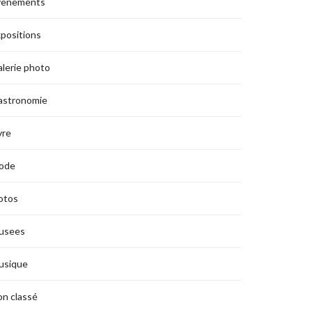
vènements
positions
lerie photo
astronomie
vre
ode
otos
usees
usique
n classé