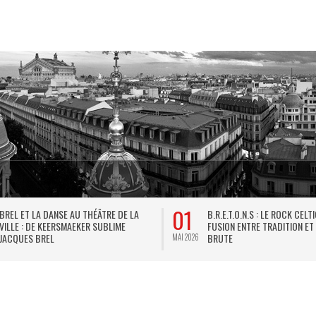
01
BREL ET LA DANSE AU THÉÂTRE DE LA
B.R.E.T.O.N.S : LE ROCK CELT
VILLE : DE KEERSMAEKER SUBLIME
FUSION ENTRE TRADITION ET
JACQUES BREL
BRUTE
MAI 2026