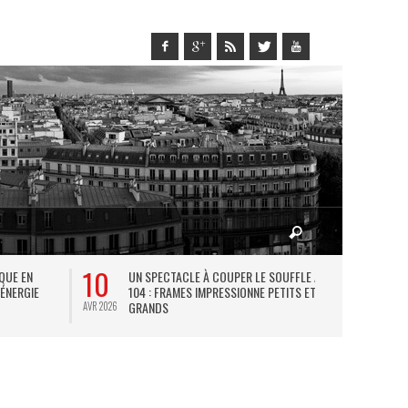
10
27
IQUE EN
UN SPECTACLE À COUPER LE SOUFFLE AU
L
 ÉNERGIE
104 : FRAMES IMPRESSIONNE PETITS ET
TH
GRANDS
AVR 2026
JUIL 2026