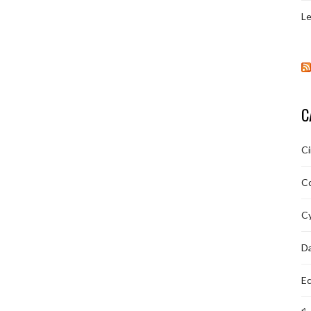
Le
C
C
C
Cy
D
Ec