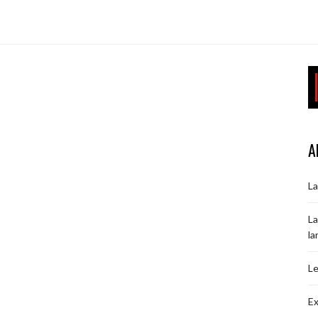
A
La
La
la
Le
Ex