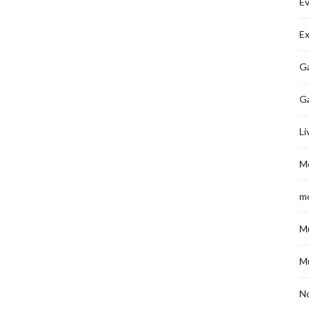
É
Ex
Ga
G
Li
M
m
M
M
No