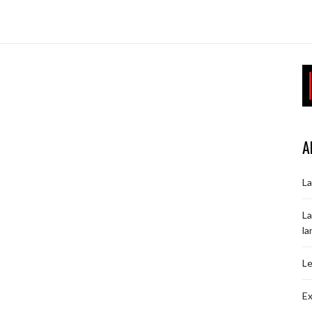
A
La
La
la
Le
Ex