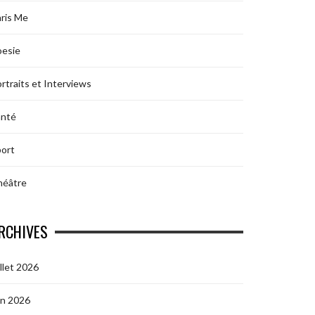
ris Me
oesie
rtraits et Interviews
anté
ort
héâtre
RCHIVES
illet 2026
in 2026