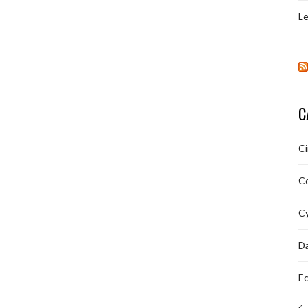
Le
C
C
C
Cy
D
Ec