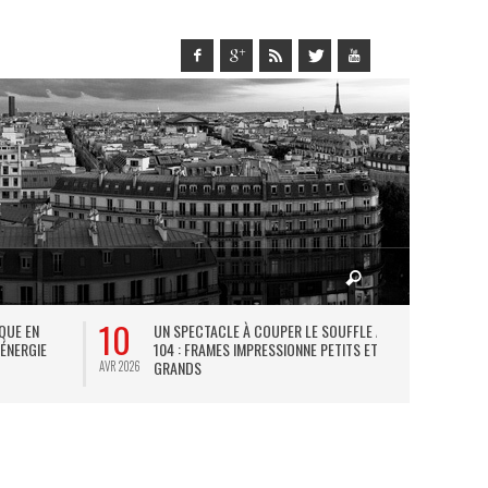
10
27
IQUE EN
UN SPECTACLE À COUPER LE SOUFFLE AU
L
 ÉNERGIE
104 : FRAMES IMPRESSIONNE PETITS ET
TH
GRANDS
AVR 2026
JUIL 2026