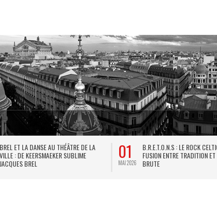
01
BREL ET LA DANSE AU THÉÂTRE DE LA
B.R.E.T.O.N.S : LE ROCK CELT
VILLE : DE KEERSMAEKER SUBLIME
FUSION ENTRE TRADITION ET
JACQUES BREL
BRUTE
MAI 2026