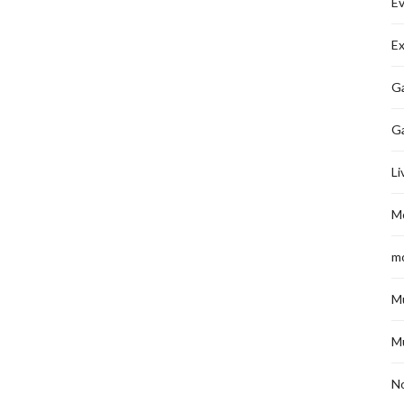
É
Ex
Ga
G
Li
M
m
M
M
No