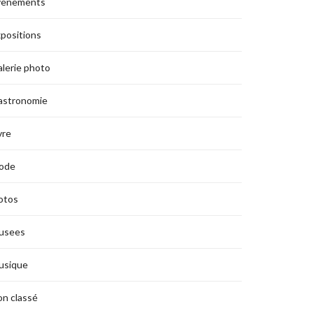
vènements
positions
lerie photo
astronomie
vre
ode
otos
usees
usique
n classé