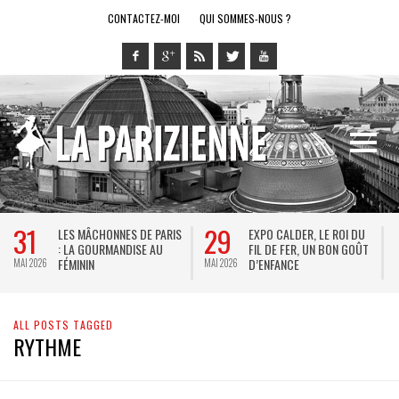
CONTACTEZ-MOI
QUI SOMMES-NOUS ?
31
29
LES MÂCHONNES DE PARIS
EXPO CALDER, LE ROI DU
: LA GOURMANDISE AU
FIL DE FER, UN BON GOÛT
FÉMININ
D’ENFANCE
MAI 2026
MAI 2026
M
ALL POSTS TAGGED
RYTHME