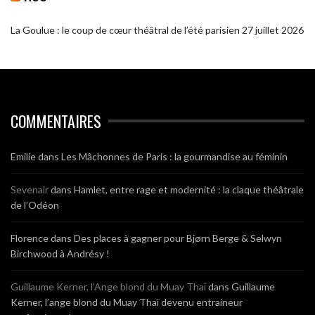
La Goulue : le coup de cœur théâtral de l’été parisien
27 juillet 2026
COMMENTAIRES
Emilie
dans
Les Mâchonnes de Paris : la gourmandise au féminin
Sevenair
dans
Hamlet, entre rage et modernité : la claque théâtrale
de l’Odéon
Florence
dans
Des places à gagner pour Bjørn Berge & Selwyn
Birchwood à Andrésy !
Guillaume Kerner, l’Ange blond du Muay Thaï
dans
Guillaume
Kerner, l’ange blond du Muay Thaï devenu entraineur