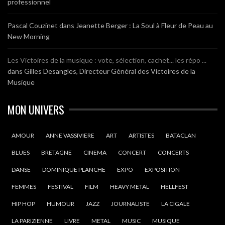
professionnel
Pascal Couzinet
dans
Jeanette Berger : La Soul à Fleur de Peau au
New Morning
Les Victoires de la musique : vote, sélection, cachet... les répo ...
dans
Gilles Desangles, Directeur Général des Victoires de la
Musique
MON UNIVERS
AMOUR
ANNE VASSIVIERE
ART
ARTISTES
BATACLAN
BLUES
BRETAGNE
CINEMA
CONCERT
CONCERTS
DANSE
DOMINIQUE PLANCHE
EXPO
EXPOSITION
FEMMES
FESTIVAL
FILM
HEAVY METAL
HELLFEST
HIP HOP
HUMOUR
JAZZ
JOURNALISTE
LA CIGALE
LA PARIZIENNE
LIVRE
METAL
MUSIC
MUSIQUE