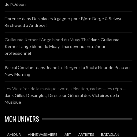
de l’Odéon
Florence
dans
Des places à gagner pour Bjørn Berge & Selwyn
Birchwood à Andrésy !
Guillaume Kerner, l’Ange blond du Muay Thaï
dans
Guillaume
Kerner, l’ange blond du Muay Thaï devenu entraineur
professionnel
Pascal Couzinet
dans
Jeanette Berger : La Soul à Fleur de Peau au
New Morning
Les Victoires de la musique : vote, sélection, cachet... les répo ...
dans
Gilles Desangles, Directeur Général des Victoires de la
Musique
MON UNIVERS
AMOUR
ANNE VASSIVIERE
ART
ARTISTES
BATACLAN