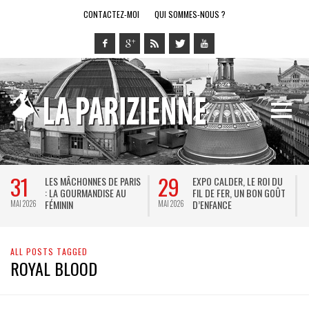
CONTACTEZ-MOI
QUI SOMMES-NOUS ?
31
29
LES MÂCHONNES DE PARIS
EXPO CALDER, LE ROI DU
: LA GOURMANDISE AU
FIL DE FER, UN BON GOÛT
FÉMININ
D’ENFANCE
MAI 2026
MAI 2026
M
ALL POSTS TAGGED
ROYAL BLOOD