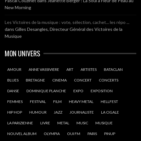
Pascal Couzinet
dans
Jeanette Berger : La Soul à Fleur de Peau au
New Morning
Les Victoires de la musique : vote, sélection, cachet... les répo ...
dans
Gilles Desangles, Directeur Général des Victoires de la
Musique
MON UNIVERS
AMOUR
ANNE VASSIVIERE
ART
ARTISTES
BATACLAN
BLUES
BRETAGNE
CINEMA
CONCERT
CONCERTS
DANSE
DOMINIQUE PLANCHE
EXPO
EXPOSITION
FEMMES
FESTIVAL
FILM
HEAVY METAL
HELLFEST
HIP HOP
HUMOUR
JAZZ
JOURNALISTE
LA CIGALE
LA PARIZIENNE
LIVRE
METAL
MUSIC
MUSIQUE
NOUVEL ALBUM
OLYMPIA
OUI FM
PARIS
PINUP