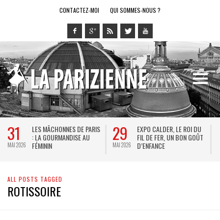
CONTACTEZ-MOI
QUI SOMMES-NOUS ?
31
29
LES MÂCHONNES DE PARIS
EXPO CALDER, LE ROI DU
: LA GOURMANDISE AU
FIL DE FER, UN BON GOÛT
FÉMININ
D’ENFANCE
MAI 2026
MAI 2026
M
ALL POSTS TAGGED
ROTISSOIRE