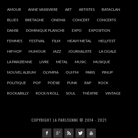
AMOUR
ANNE VASSIVIERE
ART
ARTISTES
BATACLAN
BLUES
BRETAGNE
CINEMA
CONCERT
CONCERTS
DANSE
DOMINIQUE PLANCHE
EXPO
EXPOSITION
FEMMES
FESTIVAL
FILM
HEAVY METAL
HELLFEST
HIP HOP
HUMOUR
JAZZ
JOURNALISTE
LA CIGALE
LA PARIZIENNE
LIVRE
METAL
MUSIC
MUSIQUE
NOUVEL ALBUM
OLYMPIA
OUI FM
PARIS
PINUP
POLITIQUE
POP
POÉSIE
PUNK
RAP
ROCK
ROCKABILLY
ROCK N ROLL
SOUL
THÉATRE
VINTAGE
COPYRIGHT LA PARIZIENNE © 2014 - 2021