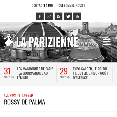
CONTACTEZ-MOI
QUI SOMMES-NOUS ?
31
29
LES MÂCHONNES DE PARIS
EXPO CALDER, LE ROI DU
: LA GOURMANDISE AU
FIL DE FER, UN BON GOÛT
FÉMININ
D’ENFANCE
MAI 2026
MAI 2026
M
ALL POSTS TAGGED
ROSSY DE PALMA