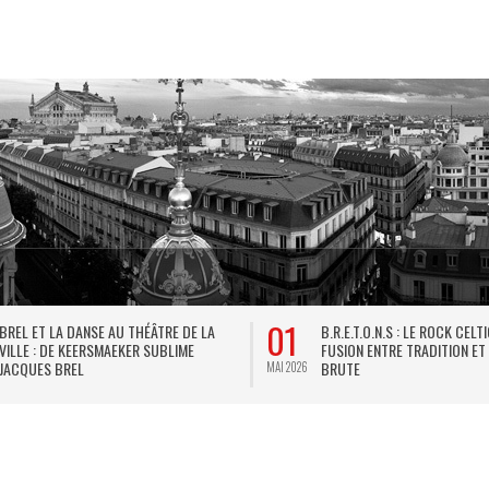
01
BREL ET LA DANSE AU THÉÂTRE DE LA
B.R.E.T.O.N.S : LE ROCK CELT
VILLE : DE KEERSMAEKER SUBLIME
FUSION ENTRE TRADITION ET
JACQUES BREL
BRUTE
MAI 2026