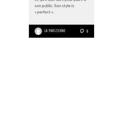
son public. Son style is
« perfect ».
LA PARIZIENNE
0