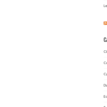
Le
C
C
C
Cy
D
Ec