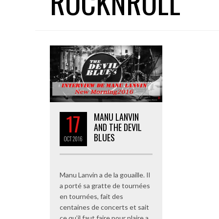
ROCKNROLL
17
MANU LANVIN
AND THE DEVIL
BLUES
OCT
2016
Manu Lanvin a de la gouaille. Il
a porté sa gratte de tournées
en tournées, fait des
centaines de concerts et sait
ce qu’il faut faire pour plaire a