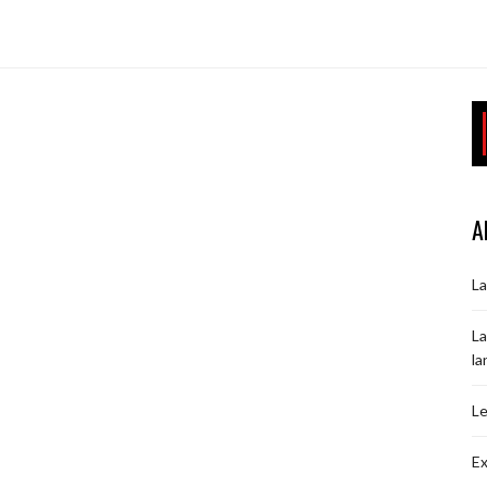
A
La
La
la
Le
Ex