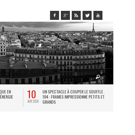
10
27
IQUE EN
UN SPECTACLE À COUPER LE SOUFFLE AU
L
 ÉNERGIE
104 : FRAMES IMPRESSIONNE PETITS ET
TH
GRANDS
AVR 2026
JUIL 2026