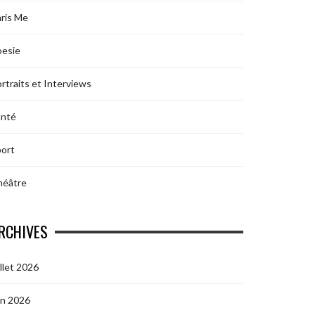
ris Me
oesie
rtraits et Interviews
anté
ort
héâtre
RCHIVES
illet 2026
in 2026