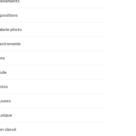
vènements
positions
lerie photo
astronomie
vre
ode
otos
usees
usique
n classé