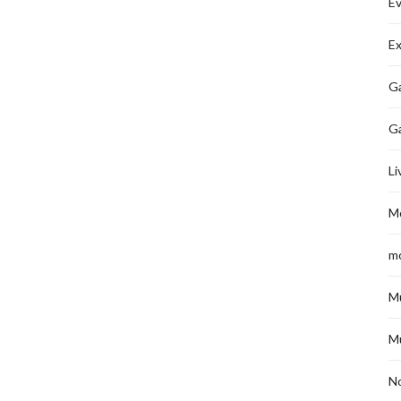
É
Ex
Ga
G
Li
M
m
M
M
No