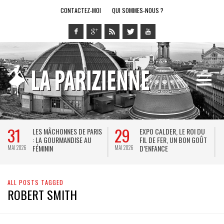
CONTACTEZ-MOI
QUI SOMMES-NOUS ?
31
29
LES MÂCHONNES DE PARIS
EXPO CALDER, LE ROI DU
: LA GOURMANDISE AU
FIL DE FER, UN BON GOÛT
FÉMININ
D’ENFANCE
MAI 2026
MAI 2026
M
ALL POSTS TAGGED
ROBERT SMITH