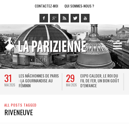
CONTACTEZ-MOI
QUI SOMMES-NOUS ?
31
29
LES MÂCHONNES DE PARIS
EXPO CALDER, LE ROI DU
: LA GOURMANDISE AU
FIL DE FER, UN BON GOÛT
FÉMININ
D’ENFANCE
MAI 2026
MAI 2026
M
ALL POSTS TAGGED
RIVENEUVE