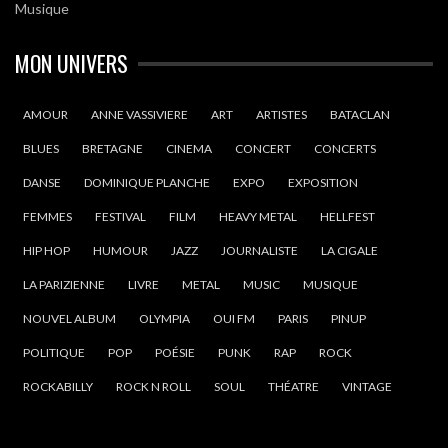
Musique
MON UNIVERS
AMOUR
ANNE VASSIVIERE
ART
ARTISTES
BATACLAN
BLUES
BRETAGNE
CINEMA
CONCERT
CONCERTS
DANSE
DOMINIQUE PLANCHE
EXPO
EXPOSITION
FEMMES
FESTIVAL
FILM
HEAVY METAL
HELLFEST
HIP HOP
HUMOUR
JAZZ
JOURNALISTE
LA CIGALE
LA PARIZIENNE
LIVRE
METAL
MUSIC
MUSIQUE
NOUVEL ALBUM
OLYMPIA
OUI FM
PARIS
PINUP
POLITIQUE
POP
POÉSIE
PUNK
RAP
ROCK
ROCKABILLY
ROCK N ROLL
SOUL
THÉATRE
VINTAGE