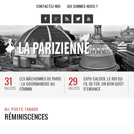
CONTACTEZ-MOI
QUI SOMMES-NOUS ?
31
29
LES MÂCHONNES DE PARIS
EXPO CALDER, LE ROI DU
: LA GOURMANDISE AU
FIL DE FER, UN BON GOÛT
FÉMININ
D’ENFANCE
MAI 2026
MAI 2026
M
ALL POSTS TAGGED
RÉMINISCENCES