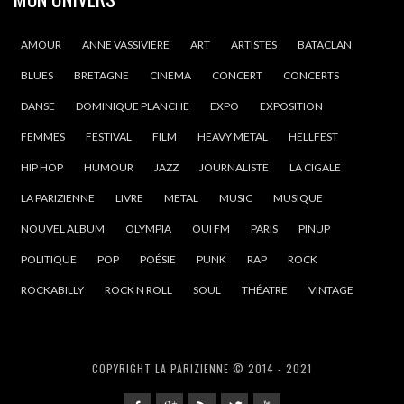
AMOUR
ANNE VASSIVIERE
ART
ARTISTES
BATACLAN
BLUES
BRETAGNE
CINEMA
CONCERT
CONCERTS
DANSE
DOMINIQUE PLANCHE
EXPO
EXPOSITION
FEMMES
FESTIVAL
FILM
HEAVY METAL
HELLFEST
HIP HOP
HUMOUR
JAZZ
JOURNALISTE
LA CIGALE
LA PARIZIENNE
LIVRE
METAL
MUSIC
MUSIQUE
NOUVEL ALBUM
OLYMPIA
OUI FM
PARIS
PINUP
POLITIQUE
POP
POÉSIE
PUNK
RAP
ROCK
ROCKABILLY
ROCK N ROLL
SOUL
THÉATRE
VINTAGE
COPYRIGHT LA PARIZIENNE © 2014 - 2021