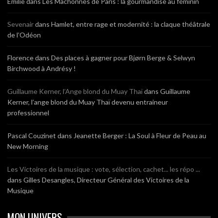
Emilie
dans
Les Mâchonnes de Paris : la gourmandise au féminin
Sevenair
dans
Hamlet, entre rage et modernité : la claque théâtrale
de l’Odéon
Florence
dans
Des places à gagner pour Bjørn Berge & Selwyn
Birchwood à Andrésy !
Guillaume Kerner, l’Ange blond du Muay Thaï
dans
Guillaume
Kerner, l’ange blond du Muay Thaï devenu entraineur
professionnel
Pascal Couzinet
dans
Jeanette Berger : La Soul à Fleur de Peau au
New Morning
Les Victoires de la musique : vote, sélection, cachet... les répo ...
dans
Gilles Desangles, Directeur Général des Victoires de la
Musique
MON UNIVERS