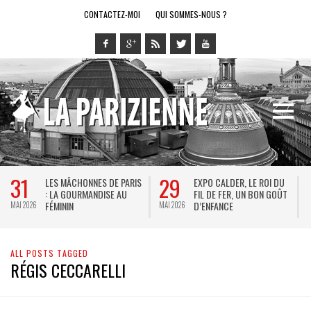
CONTACTEZ-MOI
QUI SOMMES-NOUS ?
31
29
LES MÂCHONNES DE PARIS
EXPO CALDER, LE ROI DU
: LA GOURMANDISE AU
FIL DE FER, UN BON GOÛT
FÉMININ
D’ENFANCE
MAI 2026
MAI 2026
M
ALL POSTS TAGGED
RÉGIS CECCARELLI