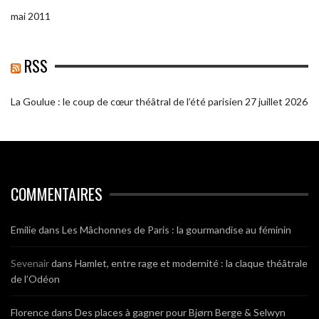
mai 2011
RSS
La Goulue : le coup de cœur théâtral de l’été parisien
27 juillet 2026
COMMENTAIRES
Emilie
dans
Les Mâchonnes de Paris : la gourmandise au féminin
Sevenair
dans
Hamlet, entre rage et modernité : la claque théâtrale
de l’Odéon
Florence
dans
Des places à gagner pour Bjørn Berge & Selwyn