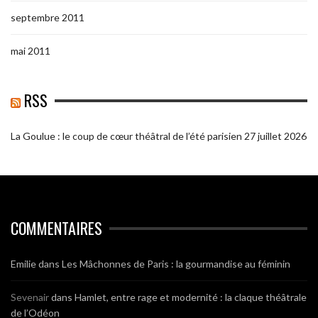
septembre 2011
mai 2011
RSS
La Goulue : le coup de cœur théâtral de l’été parisien
27 juillet 2026
COMMENTAIRES
Emilie
dans
Les Mâchonnes de Paris : la gourmandise au féminin
Sevenair
dans
Hamlet, entre rage et modernité : la claque théâtrale
de l’Odéon