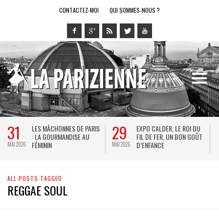
CONTACTEZ-MOI
QUI SOMMES-NOUS ?
31
29
LES MÂCHONNES DE PARIS
EXPO CALDER, LE ROI DU
: LA GOURMANDISE AU
FIL DE FER, UN BON GOÛT
FÉMININ
D’ENFANCE
MAI 2026
MAI 2026
M
ALL POSTS TAGGED
REGGAE SOUL