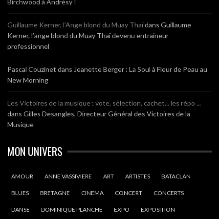
Birchwood à Andrésy !
Guillaume Kerner, l’Ange blond du Muay Thaï
dans
Guillaume
Kerner, l’ange blond du Muay Thaï devenu entraineur
professionnel
Pascal Couzinet
dans
Jeanette Berger : La Soul à Fleur de Peau au
New Morning
Les Victoires de la musique : vote, sélection, cachet... les répo ...
dans
Gilles Desangles, Directeur Général des Victoires de la
Musique
MON UNIVERS
AMOUR
ANNE VASSIVIERE
ART
ARTISTES
BATACLAN
BLUES
BRETAGNE
CINEMA
CONCERT
CONCERTS
DANSE
DOMINIQUE PLANCHE
EXPO
EXPOSITION