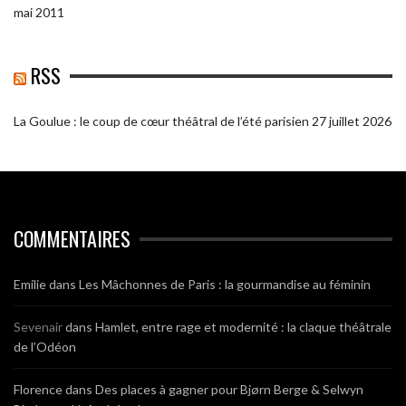
mai 2011
RSS
La Goulue : le coup de cœur théâtral de l’été parisien
27 juillet 2026
COMMENTAIRES
Emilie
dans
Les Mâchonnes de Paris : la gourmandise au féminin
Sevenair
dans
Hamlet, entre rage et modernité : la claque théâtrale
de l’Odéon
Florence
dans
Des places à gagner pour Bjørn Berge & Selwyn