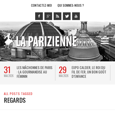
CONTACTEZ-MOI
QUI SOMMES-NOUS ?
31
29
LES MÂCHONNES DE PARIS
EXPO CALDER, LE ROI DU
: LA GOURMANDISE AU
FIL DE FER, UN BON GOÛT
FÉMININ
D’ENFANCE
MAI 2026
MAI 2026
M
ALL POSTS TAGGED
REGARDS