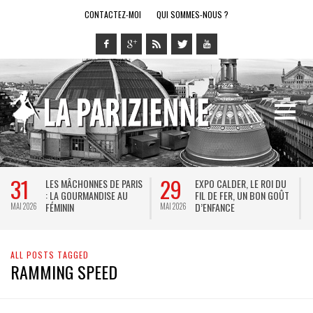
CONTACTEZ-MOI
QUI SOMMES-NOUS ?
31
29
LES MÂCHONNES DE PARIS
EXPO CALDER, LE ROI DU
: LA GOURMANDISE AU
FIL DE FER, UN BON GOÛT
FÉMININ
D’ENFANCE
MAI 2026
MAI 2026
MA
ALL POSTS TAGGED
RAMMING SPEED