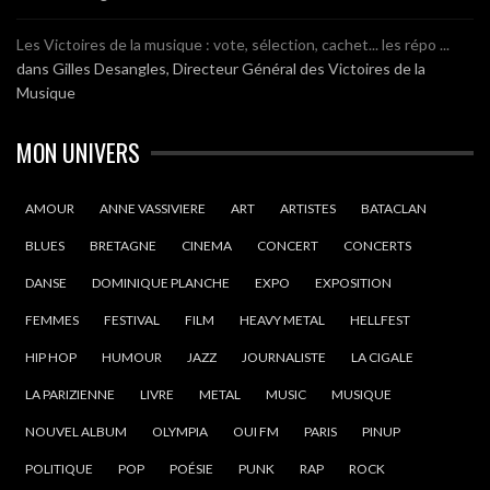
Les Victoires de la musique : vote, sélection, cachet... les répo ...
dans
Gilles Desangles, Directeur Général des Victoires de la
Musique
MON UNIVERS
AMOUR
ANNE VASSIVIERE
ART
ARTISTES
BATACLAN
BLUES
BRETAGNE
CINEMA
CONCERT
CONCERTS
DANSE
DOMINIQUE PLANCHE
EXPO
EXPOSITION
FEMMES
FESTIVAL
FILM
HEAVY METAL
HELLFEST
HIP HOP
HUMOUR
JAZZ
JOURNALISTE
LA CIGALE
LA PARIZIENNE
LIVRE
METAL
MUSIC
MUSIQUE
NOUVEL ALBUM
OLYMPIA
OUI FM
PARIS
PINUP
POLITIQUE
POP
POÉSIE
PUNK
RAP
ROCK