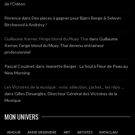
de l’Odéon
Florence
dans
Des places à gagner pour Bjørn Berge & Selwyn
Birchwood à Andrésy !
Guillaume Kerner, l’Ange blond du Muay Thaï
dans
Guillaume
Kerner, l’ange blond du Muay Thaï devenu entraineur
professionnel
Pascal Couzinet
dans
Jeanette Berger : La Soul à Fleur de Peau au
New Morning
Les Victoires de la musique : vote, sélection, cachet... les répo ...
dans
Gilles Desangles, Directeur Général des Victoires de la
Musique
MON UNIVERS
AMOUR
ANNE VASSIVIERE
ART
ARTISTES
BATACLAN