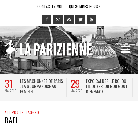
CONTACTEZ-MOI
QUI SOMMES-NOUS ?
31
29
LES MÂCHONNES DE PARIS
EXPO CALDER, LE ROI DU
: LA GOURMANDISE AU
FIL DE FER, UN BON GOÛT
FÉMININ
D’ENFANCE
MAI 2026
MAI 2026
M
ALL POSTS TAGGED
RAEL