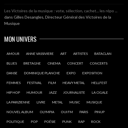
Les Victoires de la musique : vote, sélection, cachet... les répo ...
dans
Gilles Desangles, Directeur Général des Victoires de la
Musique
MON UNIVERS
AMOUR
ANNE VASSIVIERE
ART
ARTISTES
BATACLAN
BLUES
BRETAGNE
CINEMA
CONCERT
CONCERTS
DANSE
DOMINIQUE PLANCHE
EXPO
EXPOSITION
FEMMES
FESTIVAL
FILM
HEAVY METAL
HELLFEST
HIP HOP
HUMOUR
JAZZ
JOURNALISTE
LA CIGALE
LA PARIZIENNE
LIVRE
METAL
MUSIC
MUSIQUE
NOUVEL ALBUM
OLYMPIA
OUI FM
PARIS
PINUP
POLITIQUE
POP
POÉSIE
PUNK
RAP
ROCK