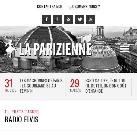
CONTACTEZ-MOI
QUI SOMMES-NOUS ?
31
29
LES MÂCHONNES DE PARIS
EXPO CALDER, LE ROI DU
: LA GOURMANDISE AU
FIL DE FER, UN BON GOÛT
FÉMININ
D’ENFANCE
MAI 2026
MAI 2026
M
ALL POSTS TAGGED
RADIO ELVIS