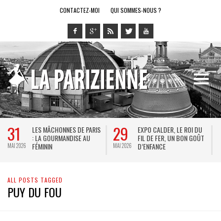
CONTACTEZ-MOI
QUI SOMMES-NOUS ?
31
29
LES MÂCHONNES DE PARIS
EXPO CALDER, LE ROI DU
: LA GOURMANDISE AU
FIL DE FER, UN BON GOÛT
FÉMININ
D’ENFANCE
MAI 2026
MAI 2026
M
ALL POSTS TAGGED
PUY DU FOU