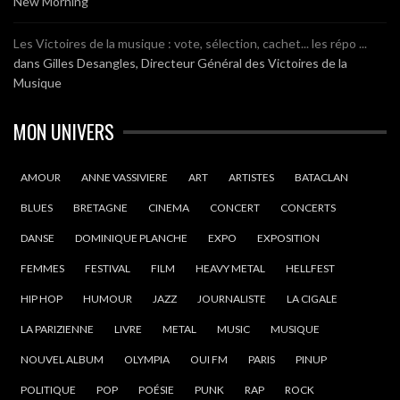
New Morning
Les Victoires de la musique : vote, sélection, cachet... les répo ...
dans
Gilles Desangles, Directeur Général des Victoires de la
Musique
MON UNIVERS
AMOUR
ANNE VASSIVIERE
ART
ARTISTES
BATACLAN
BLUES
BRETAGNE
CINEMA
CONCERT
CONCERTS
DANSE
DOMINIQUE PLANCHE
EXPO
EXPOSITION
FEMMES
FESTIVAL
FILM
HEAVY METAL
HELLFEST
HIP HOP
HUMOUR
JAZZ
JOURNALISTE
LA CIGALE
LA PARIZIENNE
LIVRE
METAL
MUSIC
MUSIQUE
NOUVEL ALBUM
OLYMPIA
OUI FM
PARIS
PINUP
POLITIQUE
POP
POÉSIE
PUNK
RAP
ROCK