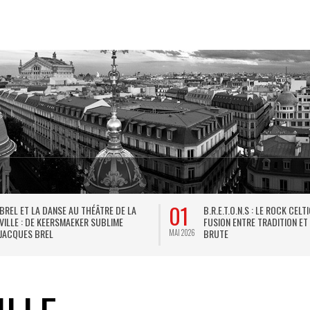
01
BREL ET LA DANSE AU THÉÂTRE DE LA
B.R.E.T.O.N.S : LE ROCK CELT
VILLE : DE KEERSMAEKER SUBLIME
FUSION ENTRE TRADITION ET
JACQUES BREL
BRUTE
MAI 2026