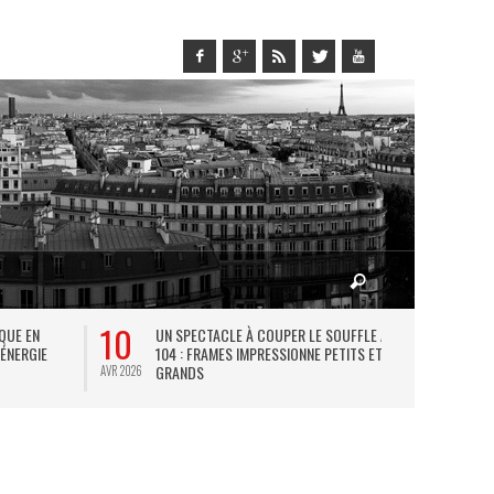
10
27
IQUE EN
UN SPECTACLE À COUPER LE SOUFFLE AU
L
 ÉNERGIE
104 : FRAMES IMPRESSIONNE PETITS ET
TH
GRANDS
AVR 2026
JUIL 2026