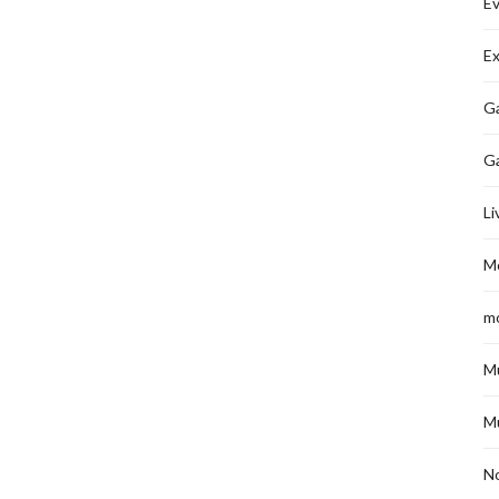
É
Ex
Ga
G
Li
M
m
M
M
No