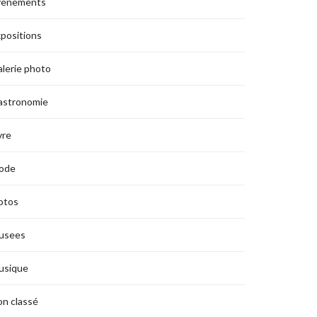
vènements
positions
lerie photo
astronomie
vre
ode
otos
usees
usique
n classé