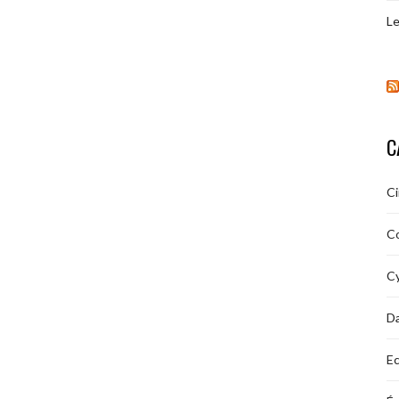
Le
C
C
C
Cy
D
Ec