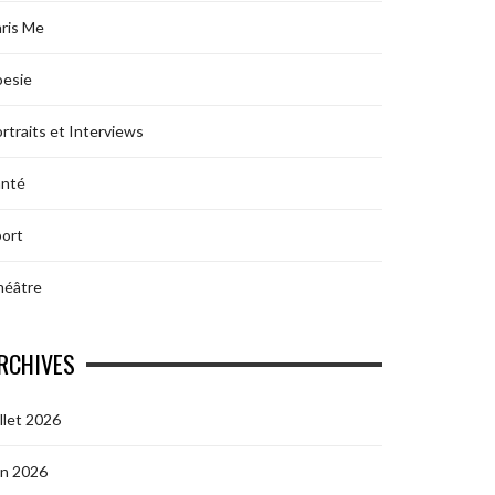
ris Me
oesie
rtraits et Interviews
anté
ort
héâtre
RCHIVES
illet 2026
in 2026