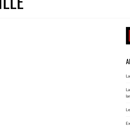
ILLE
A
La
La
la
Le
Ex