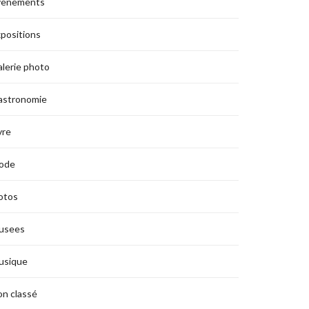
vènements
positions
lerie photo
astronomie
vre
ode
otos
usees
usique
n classé