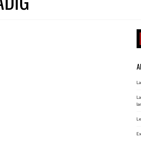
ADIG
A
La
La
la
Le
Ex