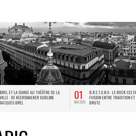
01
BREL ET LA DANSE AU THÉÂTRE DE LA
B.R.E.T.O.N.S : LE ROCK CELT
VILLE : DE KEERSMAEKER SUBLIME
FUSION ENTRE TRADITION ET
JACQUES BREL
BRUTE
MAI 2026