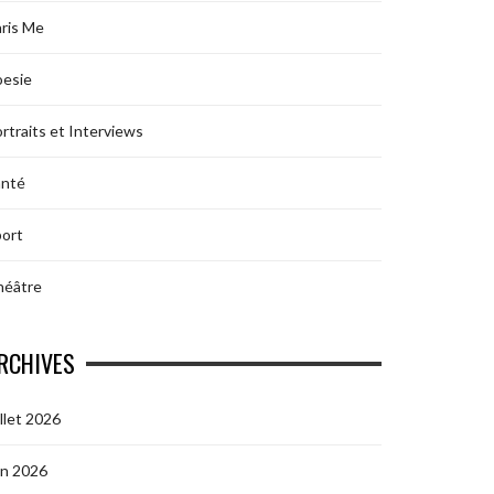
ris Me
oesie
rtraits et Interviews
anté
ort
héâtre
RCHIVES
illet 2026
in 2026