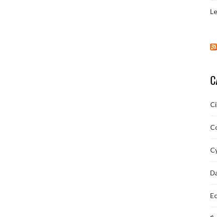
Le
C
C
C
Cy
D
Ec