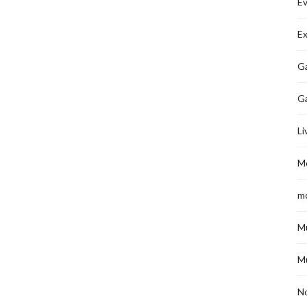
É
Ex
Ga
G
Li
M
m
M
M
No