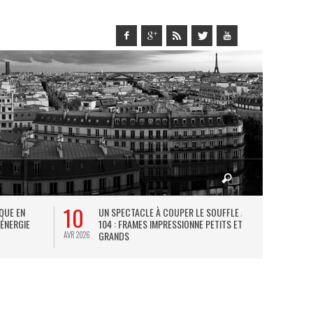
10
27
IQUE EN
UN SPECTACLE À COUPER LE SOUFFLE AU
L
 ÉNERGIE
104 : FRAMES IMPRESSIONNE PETITS ET
TH
GRANDS
AVR 2026
JUIL 2026