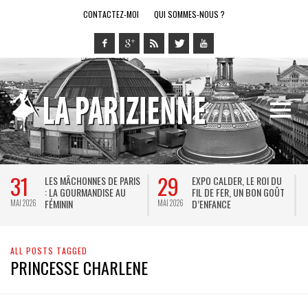
CONTACTEZ-MOI
QUI SOMMES-NOUS ?
31
29
LES MÂCHONNES DE PARIS
EXPO CALDER, LE ROI DU
: LA GOURMANDISE AU
FIL DE FER, UN BON GOÛT
FÉMININ
D’ENFANCE
MAI 2026
MAI 2026
M
ALL POSTS TAGGED
PRINCESSE CHARLENE