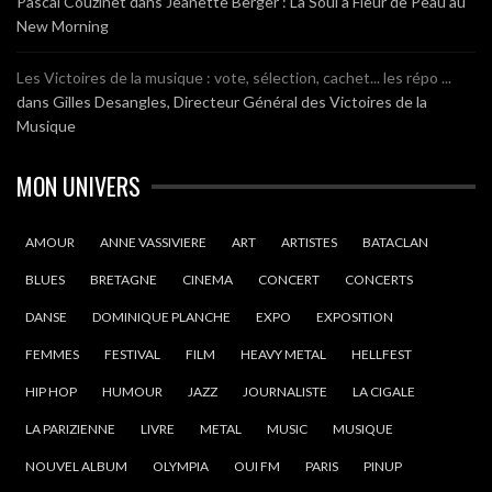
Pascal Couzinet
dans
Jeanette Berger : La Soul à Fleur de Peau au
New Morning
Les Victoires de la musique : vote, sélection, cachet... les répo ...
dans
Gilles Desangles, Directeur Général des Victoires de la
Musique
MON UNIVERS
AMOUR
ANNE VASSIVIERE
ART
ARTISTES
BATACLAN
BLUES
BRETAGNE
CINEMA
CONCERT
CONCERTS
DANSE
DOMINIQUE PLANCHE
EXPO
EXPOSITION
FEMMES
FESTIVAL
FILM
HEAVY METAL
HELLFEST
HIP HOP
HUMOUR
JAZZ
JOURNALISTE
LA CIGALE
LA PARIZIENNE
LIVRE
METAL
MUSIC
MUSIQUE
NOUVEL ALBUM
OLYMPIA
OUI FM
PARIS
PINUP