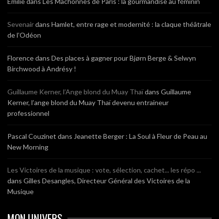
Emilie
dans
Les Mâchonnes de Paris : la gourmandise au féminin
Sevenair
dans
Hamlet, entre rage et modernité : la claque théâtrale
de l’Odéon
Florence
dans
Des places à gagner pour Bjørn Berge & Selwyn
Birchwood à Andrésy !
Guillaume Kerner, l’Ange blond du Muay Thaï
dans
Guillaume
Kerner, l’ange blond du Muay Thaï devenu entraineur
professionnel
Pascal Couzinet
dans
Jeanette Berger : La Soul à Fleur de Peau au
New Morning
Les Victoires de la musique : vote, sélection, cachet... les répo ...
dans
Gilles Desangles, Directeur Général des Victoires de la
Musique
MON UNIVERS