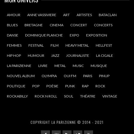
AMOUR
ANNE VASSIVIERE
ART
ARTISTES
BATACLAN
BLUES
BRETAGNE
CINEMA
CONCERT
CONCERTS
DANSE
DOMINIQUE PLANCHE
EXPO
EXPOSITION
FEMMES
FESTIVAL
FILM
HEAVY METAL
HELLFEST
HIP HOP
HUMOUR
JAZZ
JOURNALISTE
LA CIGALE
LA PARIZIENNE
LIVRE
METAL
MUSIC
MUSIQUE
NOUVEL ALBUM
OLYMPIA
OUI FM
PARIS
PINUP
POLITIQUE
POP
POÉSIE
PUNK
RAP
ROCK
ROCKABILLY
ROCK N ROLL
SOUL
THÉATRE
VINTAGE
COPYRIGHT LA PARIZIENNE © 2014 - 2021