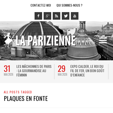
CONTACTEZ-MOI
QUI SOMMES-NOUS ?
31
29
LES MÂCHONNES DE PARIS
EXPO CALDER, LE ROI DU
: LA GOURMANDISE AU
FIL DE FER, UN BON GOÛT
FÉMININ
D’ENFANCE
MAI 2026
MAI 2026
M
ALL POSTS TAGGED
PLAQUES EN FONTE