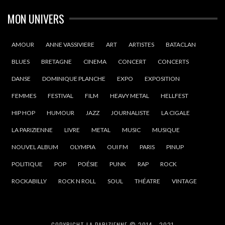
MON UNIVERS
AMOUR
ANNE VASSIVIERE
ART
ARTISTES
BATACLAN
BLUES
BRETAGNE
CINEMA
CONCERT
CONCERTS
DANSE
DOMINIQUE PLANCHE
EXPO
EXPOSITION
FEMMES
FESTIVAL
FILM
HEAVY METAL
HELLFEST
HIP HOP
HUMOUR
JAZZ
JOURNALISTE
LA CIGALE
LA PARIZIENNE
LIVRE
METAL
MUSIC
MUSIQUE
NOUVEL ALBUM
OLYMPIA
OUI FM
PARIS
PINUP
POLITIQUE
POP
POÉSIE
PUNK
RAP
ROCK
ROCKABILLY
ROCK N ROLL
SOUL
THÉATRE
VINTAGE
COPYRIGHT LA PARIZIENNE © 2014 - 2021