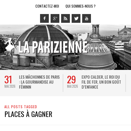
CONTACTEZ-MOI
QUI SOMMES-NOUS ?
31
29
LES MÂCHONNES DE PARIS
EXPO CALDER, LE ROI DU
: LA GOURMANDISE AU
FIL DE FER, UN BON GOÛT
FÉMININ
D’ENFANCE
MAI 2026
MAI 2026
M
ALL POSTS TAGGED
PLACES À GAGNER