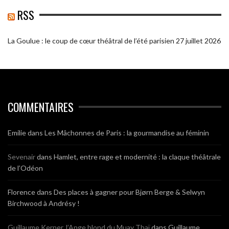
RSS
La Goulue : le coup de cœur théâtral de l’été parisien
27 juillet 2026
COMMENTAIRES
Emilie
dans
Les Mâchonnes de Paris : la gourmandise au féminin
Sevenair
dans
Hamlet, entre rage et modernité : la claque théâtrale
de l’Odéon
Florence
dans
Des places à gagner pour Bjørn Berge & Selwyn
Birchwood à Andrésy !
Guillaume Kerner, l’Ange blond du Muay Thaï
dans
Guillaume