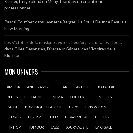
Kerner, l’ange blond du Muay Thaï devenu entraineur
professionnel
Pascal Couzinet
dans
Jeanette Berger : La Soul à Fleur de Peau au
New Morning
Les Victoires de la musique : vote, sélection, cachet... les répo ...
dans
Gilles Desangles, Directeur Général des Victoires de la
Musique
MON UNIVERS
AMOUR
ANNE VASSIVIERE
ART
ARTISTES
BATACLAN
BLUES
BRETAGNE
CINEMA
CONCERT
CONCERTS
DANSE
DOMINIQUE PLANCHE
EXPO
EXPOSITION
FEMMES
FESTIVAL
FILM
HEAVY METAL
HELLFEST
HIP HOP
HUMOUR
JAZZ
JOURNALISTE
LA CIGALE