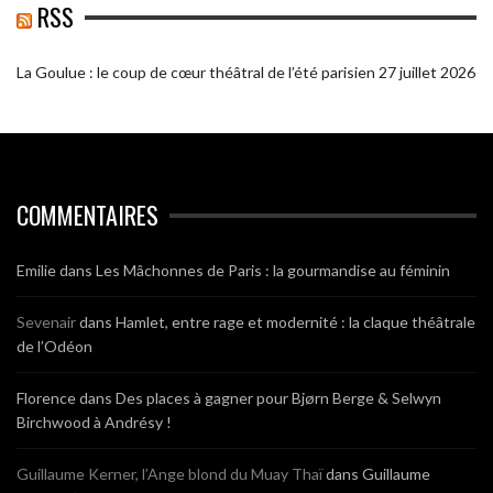
RSS
La Goulue : le coup de cœur théâtral de l’été parisien
27 juillet 2026
COMMENTAIRES
Emilie
dans
Les Mâchonnes de Paris : la gourmandise au féminin
Sevenair
dans
Hamlet, entre rage et modernité : la claque théâtrale
de l’Odéon
Florence
dans
Des places à gagner pour Bjørn Berge & Selwyn
Birchwood à Andrésy !
Guillaume Kerner, l’Ange blond du Muay Thaï
dans
Guillaume