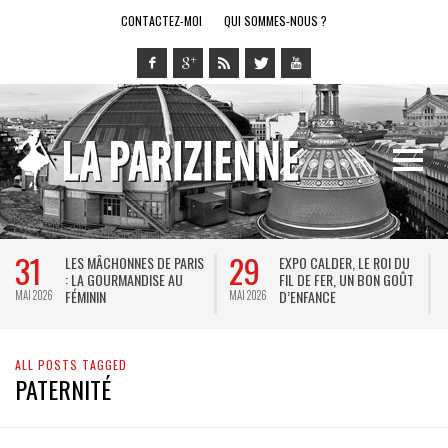
CONTACTEZ-MOI
QUI SOMMES-NOUS ?
31
29
LES MÂCHONNES DE PARIS
EXPO CALDER, LE ROI DU
: LA GOURMANDISE AU
FIL DE FER, UN BON GOÛT
FÉMININ
D’ENFANCE
MAI 2026
MAI 2026
M
ALL POSTS TAGGED
PATERNITÉ