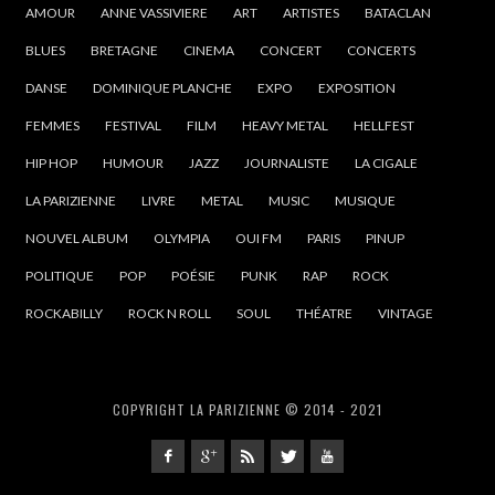
AMOUR
ANNE VASSIVIERE
ART
ARTISTES
BATACLAN
BLUES
BRETAGNE
CINEMA
CONCERT
CONCERTS
DANSE
DOMINIQUE PLANCHE
EXPO
EXPOSITION
FEMMES
FESTIVAL
FILM
HEAVY METAL
HELLFEST
HIP HOP
HUMOUR
JAZZ
JOURNALISTE
LA CIGALE
LA PARIZIENNE
LIVRE
METAL
MUSIC
MUSIQUE
NOUVEL ALBUM
OLYMPIA
OUI FM
PARIS
PINUP
POLITIQUE
POP
POÉSIE
PUNK
RAP
ROCK
ROCKABILLY
ROCK N ROLL
SOUL
THÉATRE
VINTAGE
COPYRIGHT LA PARIZIENNE © 2014 - 2021