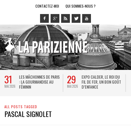
CONTACTEZ-MOI
QUI SOMMES-NOUS ?
31
29
LES MÂCHONNES DE PARIS
EXPO CALDER, LE ROI DU
: LA GOURMANDISE AU
FIL DE FER, UN BON GOÛT
FÉMININ
D’ENFANCE
MAI 2026
MAI 2026
M
ALL POSTS TAGGED
PASCAL SIGNOLET