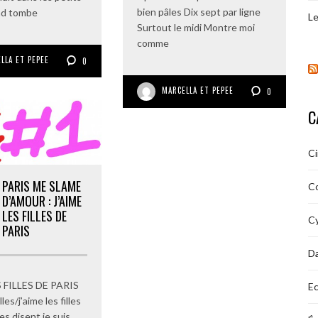
bien pâles Dix sept par ligne
nd tombe
Le
Surtout le midi Montre moi
comme
LLA ET PEPEE
0
MARCELLA ET PEPEE
0
C
C
PARIS ME SLAME
C
D’AMOUR : J’AIME
LES FILLES DE
Cy
PARIS
D
S FILLES DE PARIS
Ec
illes/j’aime les filles
les disent je suis