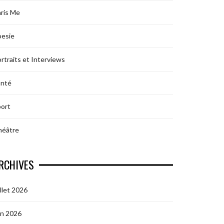
ris Me
oesie
rtraits et Interviews
anté
ort
héâtre
RCHIVES
illet 2026
in 2026