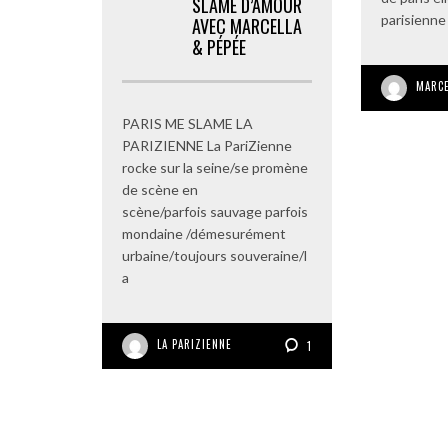
SLAME D’AMOUR
parisienne 
AVEC MARCELLA
& PÉPÉE
MARCE
PARIS ME SLAME LA
PARIZIENNE La PariZienne
rocke sur la seine/se promène
de scène en
scène/parfois sauvage parfois
mondaine /démesurément
urbaine/toujours souveraine/l
a
LA PARIZIENNE
1