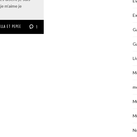
É
je m’aime je
Ex
LLA ET PEPEE
1
Ga
G
Li
M
m
M
M
No