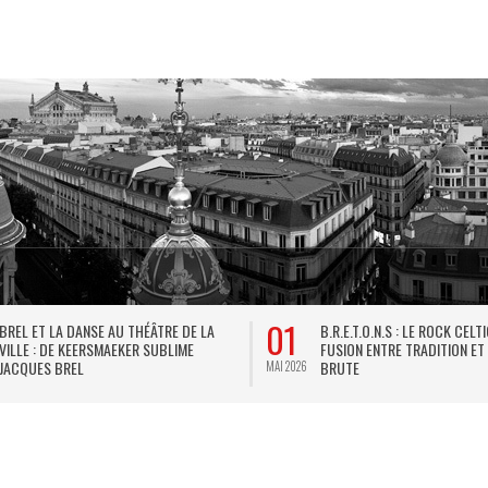
01
BREL ET LA DANSE AU THÉÂTRE DE LA
B.R.E.T.O.N.S : LE ROCK CELT
VILLE : DE KEERSMAEKER SUBLIME
FUSION ENTRE TRADITION ET
JACQUES BREL
BRUTE
MAI 2026