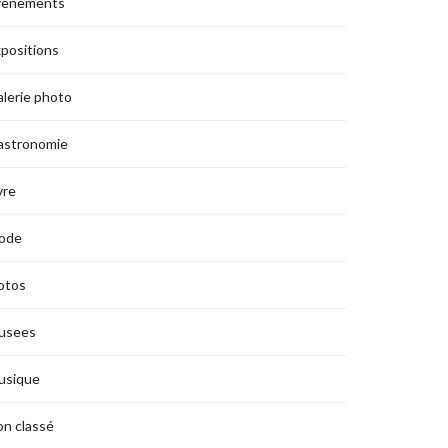
vènements
positions
lerie photo
astronomie
vre
ode
otos
usees
usique
n classé