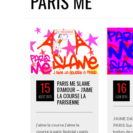
PARIS ME
15
16
PARIS ME SLAME
D’AMOUR – J’AIME
LA COURSE LA
AOÛT
2015
JUIN
2015
PARISIENNE
J’AIME D
j’aime la course j’aime la
PARIS Sur 
course à paris Spécial « paris
boites de n