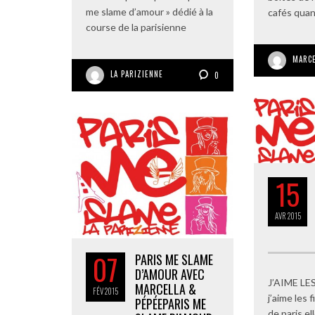
me slame d’amour » dédié à la
cafés qua
course de la parisienne
MARCE
LA PARIZIENNE
0
15
AVR
2015
07
PARIS ME SLAME
D’AMOUR AVEC
J’AIME LE
MARCELLA &
FÉV
2015
j’aime les f
PÉPÉE
PARIS ME
de paris el