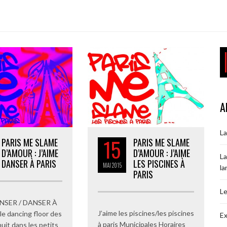
A
La
15
PARIS ME SLAME
PARIS ME SLAME
D’AMOUR : J’AIME
D’AMOUR : J’AIME
La
DANSER À PARIS
LES PISCINES À
MAI
2015
la
PARIS
Le
ANSER / DANSER À
J’aime les piscines/les piscines
le dancing floor des
Ex
à paris Municipales Horaires
uit dans les petits