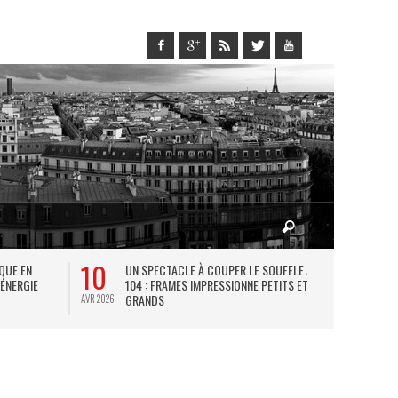
10
27
IQUE EN
UN SPECTACLE À COUPER LE SOUFFLE AU
L
 ÉNERGIE
104 : FRAMES IMPRESSIONNE PETITS ET
TH
GRANDS
AVR 2026
JUIL 2026