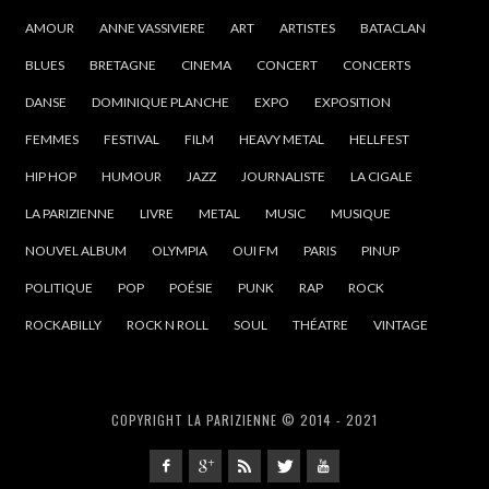
AMOUR
ANNE VASSIVIERE
ART
ARTISTES
BATACLAN
BLUES
BRETAGNE
CINEMA
CONCERT
CONCERTS
DANSE
DOMINIQUE PLANCHE
EXPO
EXPOSITION
FEMMES
FESTIVAL
FILM
HEAVY METAL
HELLFEST
HIP HOP
HUMOUR
JAZZ
JOURNALISTE
LA CIGALE
LA PARIZIENNE
LIVRE
METAL
MUSIC
MUSIQUE
NOUVEL ALBUM
OLYMPIA
OUI FM
PARIS
PINUP
POLITIQUE
POP
POÉSIE
PUNK
RAP
ROCK
ROCKABILLY
ROCK N ROLL
SOUL
THÉATRE
VINTAGE
COPYRIGHT LA PARIZIENNE © 2014 - 2021