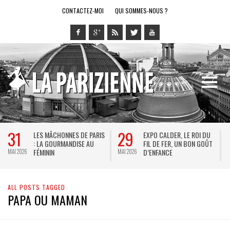
CONTACTEZ-MOI
QUI SOMMES-NOUS ?
31
29
LES MÂCHONNES DE PARIS
EXPO CALDER, LE ROI DU
: LA GOURMANDISE AU
FIL DE FER, UN BON GOÛT
FÉMININ
D’ENFANCE
MAI 2026
MAI 2026
M
ALL POSTS TAGGED
PAPA OU MAMAN