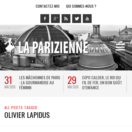
CONTACTEZ-MOI
QUI SOMMES-NOUS ?
31
29
LES MÂCHONNES DE PARIS
EXPO CALDER, LE ROI DU
: LA GOURMANDISE AU
FIL DE FER, UN BON GOÛT
FÉMININ
D’ENFANCE
MAI 2026
MAI 2026
M
ALL POSTS TAGGED
OLIVIER LAPIDUS