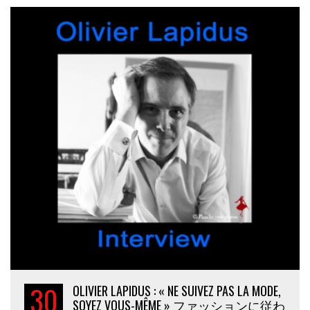
30
OLIVIER LAPIDUS : « NE SUIVEZ PAS LA MODE,
SOYEZ VOUS-MÊME » ファッションに従わ