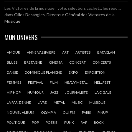
Les Victoires de la musique : vote, sélection, cachet... les répo ...
dans
Gilles Desangles, Directeur Général des Victoires de la
Musique
MON UNIVERS
AMOUR
ANNE VASSIVIERE
ART
ARTISTES
BATACLAN
BLUES
BRETAGNE
CINEMA
CONCERT
CONCERTS
DANSE
DOMINIQUE PLANCHE
EXPO
EXPOSITION
FEMMES
FESTIVAL
FILM
HEAVY METAL
HELLFEST
HIP HOP
HUMOUR
JAZZ
JOURNALISTE
LA CIGALE
LA PARIZIENNE
LIVRE
METAL
MUSIC
MUSIQUE
NOUVEL ALBUM
OLYMPIA
OUI FM
PARIS
PINUP
POLITIQUE
POP
POÉSIE
PUNK
RAP
ROCK