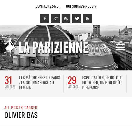
CONTACTEZ-MOI
QUI SOMMES-NOUS ?
31
29
LES MÂCHONNES DE PARIS
EXPO CALDER, LE ROI DU
: LA GOURMANDISE AU
FIL DE FER, UN BON GOÛT
FÉMININ
D’ENFANCE
MAI 2026
MAI 2026
M
ALL POSTS TAGGED
OLIVIER BAS