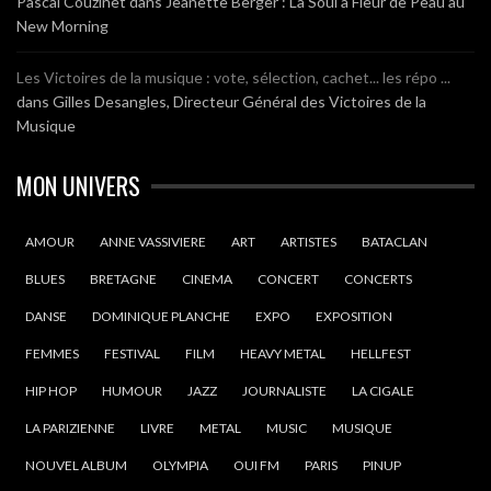
Pascal Couzinet
dans
Jeanette Berger : La Soul à Fleur de Peau au
New Morning
Les Victoires de la musique : vote, sélection, cachet... les répo ...
dans
Gilles Desangles, Directeur Général des Victoires de la
Musique
MON UNIVERS
AMOUR
ANNE VASSIVIERE
ART
ARTISTES
BATACLAN
BLUES
BRETAGNE
CINEMA
CONCERT
CONCERTS
DANSE
DOMINIQUE PLANCHE
EXPO
EXPOSITION
FEMMES
FESTIVAL
FILM
HEAVY METAL
HELLFEST
HIP HOP
HUMOUR
JAZZ
JOURNALISTE
LA CIGALE
LA PARIZIENNE
LIVRE
METAL
MUSIC
MUSIQUE
NOUVEL ALBUM
OLYMPIA
OUI FM
PARIS
PINUP