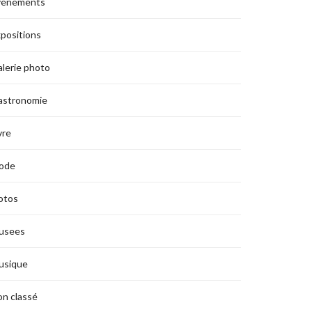
vènements
positions
lerie photo
astronomie
vre
ode
otos
usees
usique
n classé