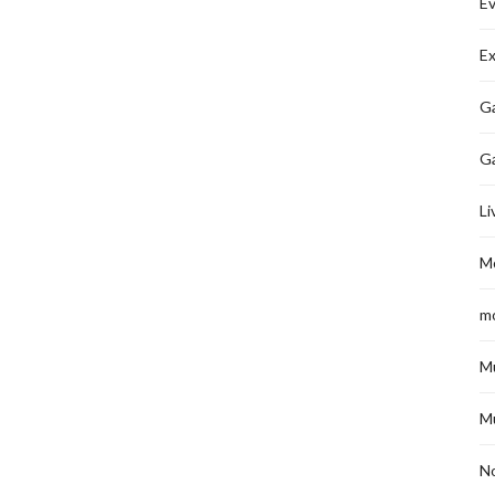
É
Ex
Ga
G
Li
M
m
M
M
No