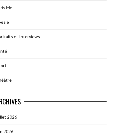
ris Me
oesie
rtraits et Interviews
anté
ort
héâtre
RCHIVES
illet 2026
in 2026