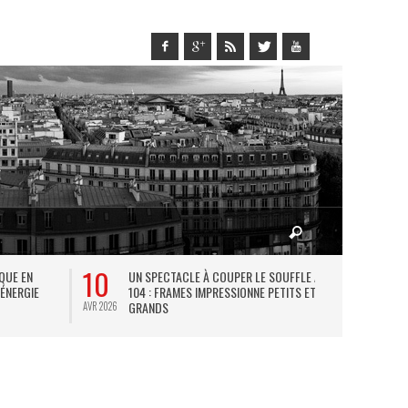
10
27
IQUE EN
UN SPECTACLE À COUPER LE SOUFFLE AU
L
 ÉNERGIE
104 : FRAMES IMPRESSIONNE PETITS ET
TH
GRANDS
AVR 2026
JUIL 2026