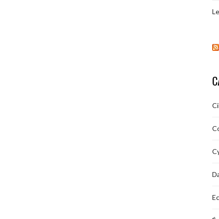
Le
C
C
C
Cy
D
Ec