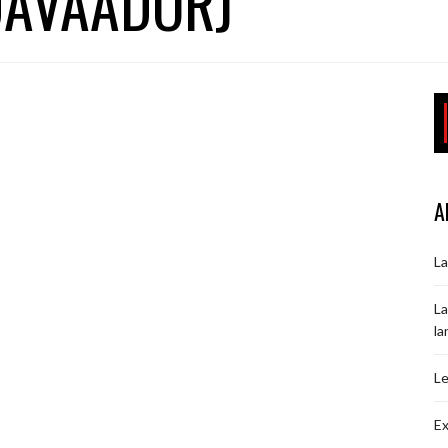
DAVAADORJ
A
La
La
la
Le
Ex