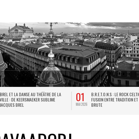
01
BREL ET LA DANSE AU THÉÂTRE DE LA
B.R.E.T.O.N.S : LE ROCK CELT
VILLE : DE KEERSMAEKER SUBLIME
FUSION ENTRE TRADITION ET
JACQUES BREL
BRUTE
MAI 2026