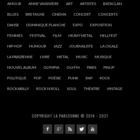
AMOUR
ANNE VASSIVIERE
ART
ARTISTES
BATACLAN
BLUES
BRETAGNE
CINEMA
CONCERT
CONCERTS
DANSE
DOMINIQUE PLANCHE
EXPO
EXPOSITION
FEMMES
FESTIVAL
FILM
HEAVY METAL
HELLFEST
HIP HOP
HUMOUR
JAZZ
JOURNALISTE
LA CIGALE
LA PARIZIENNE
LIVRE
METAL
MUSIC
MUSIQUE
NOUVEL ALBUM
OLYMPIA
OUI FM
PARIS
PINUP
POLITIQUE
POP
POÉSIE
PUNK
RAP
ROCK
ROCKABILLY
ROCK N ROLL
SOUL
THÉATRE
VINTAGE
COPYRIGHT LA PARIZIENNE © 2014 - 2021