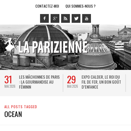
CONTACTEZ-MOI
QUI SOMMES-NOUS ?
31
29
LES MÂCHONNES DE PARIS
EXPO CALDER, LE ROI DU
: LA GOURMANDISE AU
FIL DE FER, UN BON GOÛT
FÉMININ
D’ENFANCE
MAI 2026
MAI 2026
M
ALL POSTS TAGGED
OCEAN