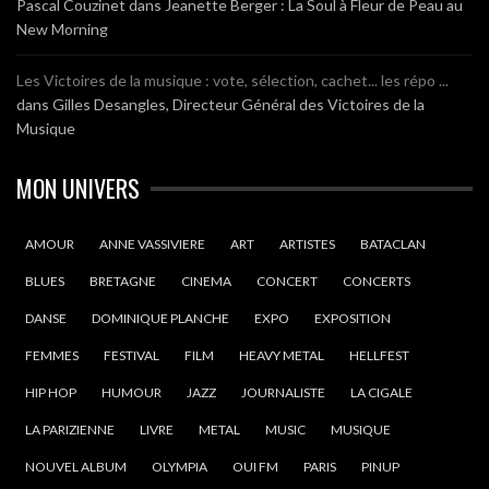
Pascal Couzinet
dans
Jeanette Berger : La Soul à Fleur de Peau au
New Morning
Les Victoires de la musique : vote, sélection, cachet... les répo ...
dans
Gilles Desangles, Directeur Général des Victoires de la
Musique
MON UNIVERS
AMOUR
ANNE VASSIVIERE
ART
ARTISTES
BATACLAN
BLUES
BRETAGNE
CINEMA
CONCERT
CONCERTS
DANSE
DOMINIQUE PLANCHE
EXPO
EXPOSITION
FEMMES
FESTIVAL
FILM
HEAVY METAL
HELLFEST
HIP HOP
HUMOUR
JAZZ
JOURNALISTE
LA CIGALE
LA PARIZIENNE
LIVRE
METAL
MUSIC
MUSIQUE
NOUVEL ALBUM
OLYMPIA
OUI FM
PARIS
PINUP