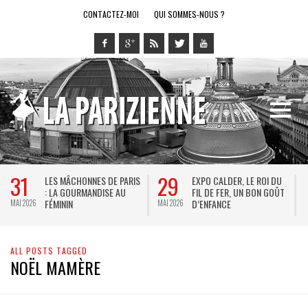
CONTACTEZ-MOI
QUI SOMMES-NOUS ?
31
29
LES MÂCHONNES DE PARIS
EXPO CALDER, LE ROI DU
: LA GOURMANDISE AU
FIL DE FER, UN BON GOÛT
FÉMININ
D’ENFANCE
MAI 2026
MAI 2026
M
ALL POSTS TAGGED
NOËL MAMÈRE