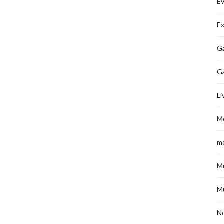
É
Ex
Ga
G
Li
M
m
M
M
No