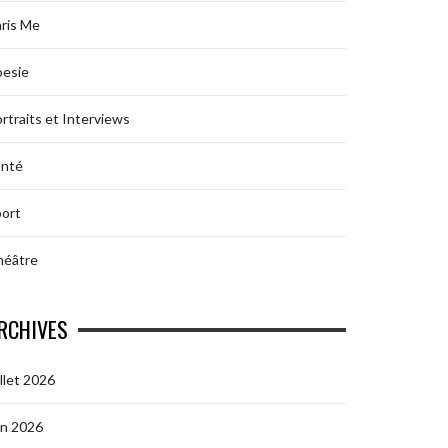
ris Me
oesie
rtraits et Interviews
anté
ort
héâtre
RCHIVES
illet 2026
in 2026