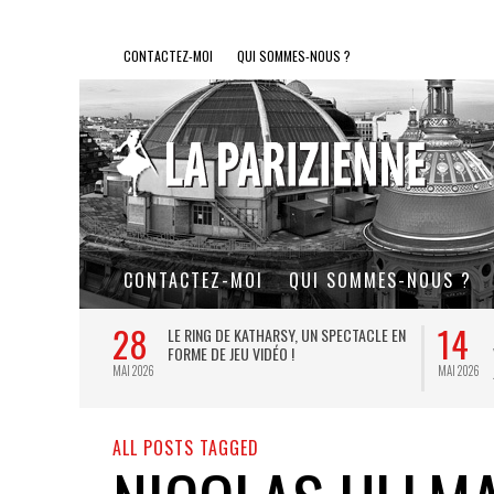
CONTACTEZ-MOI
QUI SOMMES-NOUS ?
CONTACTEZ-MOI
QUI SOMMES-NOUS ?
27
10
LE SOUFFLE AU
LA GOULUE : LE COUP DE CŒUR
E PETITS ET
THÉÂTRAL DE L’ÉTÉ PARISIEN
JUIL 2026
JUIN 2026
ALL POSTS TAGGED