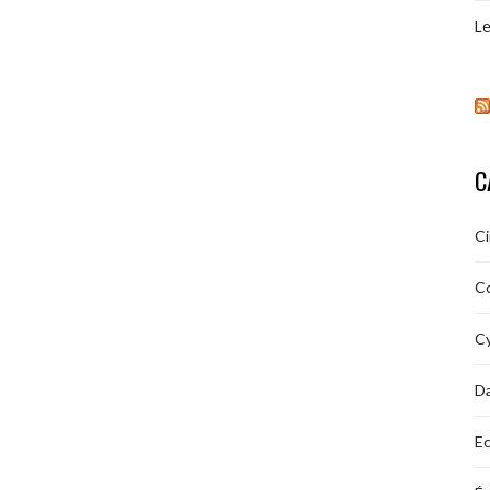
Le
C
C
C
Cy
D
Ec