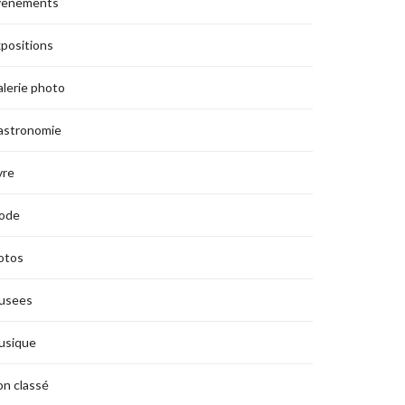
vènements
positions
lerie photo
astronomie
vre
ode
otos
usees
usique
n classé