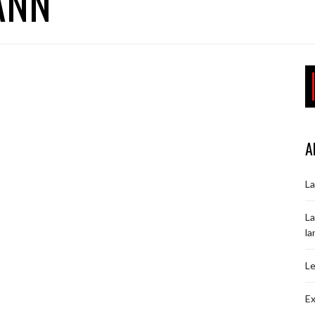
ANN
A
La
La
la
Le
Ex