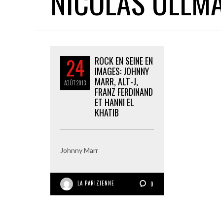
NICOLAS ULLM
24
ROCK EN SEINE EN
IMAGES: JOHNNY
MARR, ALT-J,
AOÛT
2013
FRANZ FERDINAND
ET HANNI EL
KHATIB
Johnny Marr
LA PARIZIENNE
0