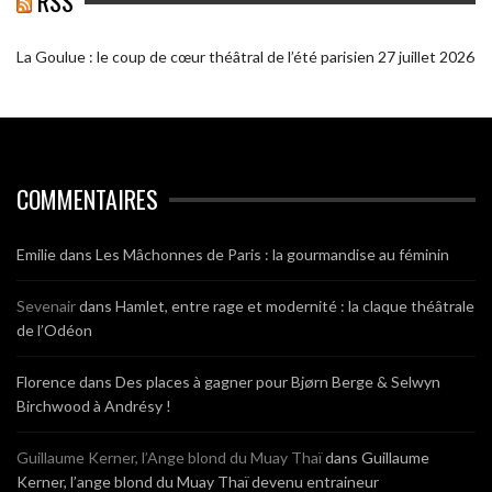
RSS
La Goulue : le coup de cœur théâtral de l’été parisien
27 juillet 2026
COMMENTAIRES
Emilie
dans
Les Mâchonnes de Paris : la gourmandise au féminin
Sevenair
dans
Hamlet, entre rage et modernité : la claque théâtrale
de l’Odéon
Florence
dans
Des places à gagner pour Bjørn Berge & Selwyn
Birchwood à Andrésy !
Guillaume Kerner, l’Ange blond du Muay Thaï
dans
Guillaume
Kerner, l’ange blond du Muay Thaï devenu entraineur