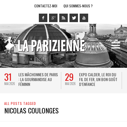
CONTACTEZ-MOI
QUI SOMMES-NOUS ?
31
29
LES MÂCHONNES DE PARIS
EXPO CALDER, LE ROI DU
: LA GOURMANDISE AU
FIL DE FER, UN BON GOÛT
FÉMININ
D’ENFANCE
MAI 2026
MAI 2026
M
ALL POSTS TAGGED
NICOLAS COULONGES