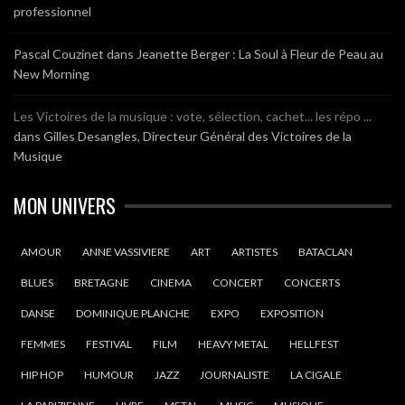
professionnel
Pascal Couzinet
dans
Jeanette Berger : La Soul à Fleur de Peau au
New Morning
Les Victoires de la musique : vote, sélection, cachet... les répo ...
dans
Gilles Desangles, Directeur Général des Victoires de la
Musique
MON UNIVERS
AMOUR
ANNE VASSIVIERE
ART
ARTISTES
BATACLAN
BLUES
BRETAGNE
CINEMA
CONCERT
CONCERTS
DANSE
DOMINIQUE PLANCHE
EXPO
EXPOSITION
FEMMES
FESTIVAL
FILM
HEAVY METAL
HELLFEST
HIP HOP
HUMOUR
JAZZ
JOURNALISTE
LA CIGALE