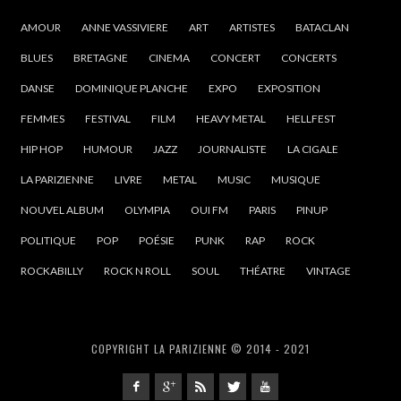
AMOUR
ANNE VASSIVIERE
ART
ARTISTES
BATACLAN
BLUES
BRETAGNE
CINEMA
CONCERT
CONCERTS
DANSE
DOMINIQUE PLANCHE
EXPO
EXPOSITION
FEMMES
FESTIVAL
FILM
HEAVY METAL
HELLFEST
HIP HOP
HUMOUR
JAZZ
JOURNALISTE
LA CIGALE
LA PARIZIENNE
LIVRE
METAL
MUSIC
MUSIQUE
NOUVEL ALBUM
OLYMPIA
OUI FM
PARIS
PINUP
POLITIQUE
POP
POÉSIE
PUNK
RAP
ROCK
ROCKABILLY
ROCK N ROLL
SOUL
THÉATRE
VINTAGE
COPYRIGHT LA PARIZIENNE © 2014 - 2021