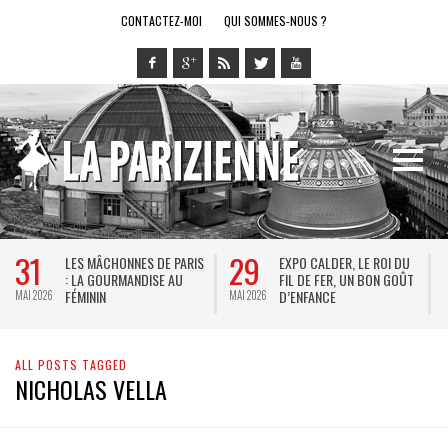
CONTACTEZ-MOI
QUI SOMMES-NOUS ?
31
29
LES MÂCHONNES DE PARIS
EXPO CALDER, LE ROI DU
: LA GOURMANDISE AU
FIL DE FER, UN BON GOÛT
FÉMININ
D’ENFANCE
MAI 2026
MAI 2026
M
ALL POSTS TAGGED
NICHOLAS VELLA