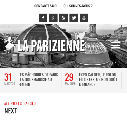
CONTACTEZ-MOI
QUI SOMMES-NOUS ?
31
29
LES MÂCHONNES DE PARIS
EXPO CALDER, LE ROI DU
: LA GOURMANDISE AU
FIL DE FER, UN BON GOÛT
FÉMININ
D’ENFANCE
MAI 2026
MAI 2026
M
ALL POSTS TAGGED
NEXT