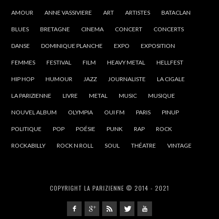
AMOUR
ANNE VASSIVIERE
ART
ARTISTES
BATACLAN
BLUES
BRETAGNE
CINEMA
CONCERT
CONCERTS
DANSE
DOMINIQUE PLANCHE
EXPO
EXPOSITION
FEMMES
FESTIVAL
FILM
HEAVY METAL
HELLFEST
HIP HOP
HUMOUR
JAZZ
JOURNALISTE
LA CIGALE
LA PARIZIENNE
LIVRE
METAL
MUSIC
MUSIQUE
NOUVEL ALBUM
OLYMPIA
OUI FM
PARIS
PINUP
POLITIQUE
POP
POÉSIE
PUNK
RAP
ROCK
ROCKABILLY
ROCK N ROLL
SOUL
THÉATRE
VINTAGE
COPYRIGHT LA PARIZIENNE © 2014 - 2021