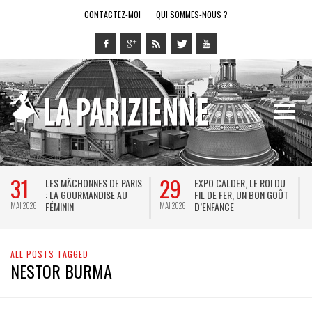
CONTACTEZ-MOI
QUI SOMMES-NOUS ?
31
29
LES MÂCHONNES DE PARIS
EXPO CALDER, LE ROI DU
: LA GOURMANDISE AU
FIL DE FER, UN BON GOÛT
FÉMININ
D’ENFANCE
MAI 2026
MAI 2026
M
ALL POSTS TAGGED
NESTOR BURMA