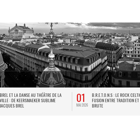
01
BREL ET LA DANSE AU THÉÂTRE DE LA
B.R.E.T.O.N.S : LE ROCK CELT
VILLE : DE KEERSMAEKER SUBLIME
FUSION ENTRE TRADITION ET
JACQUES BREL
BRUTE
MAI 2026