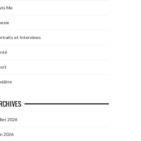
ris Me
oesie
rtraits et Interviews
anté
ort
héâtre
RCHIVES
illet 2026
in 2026