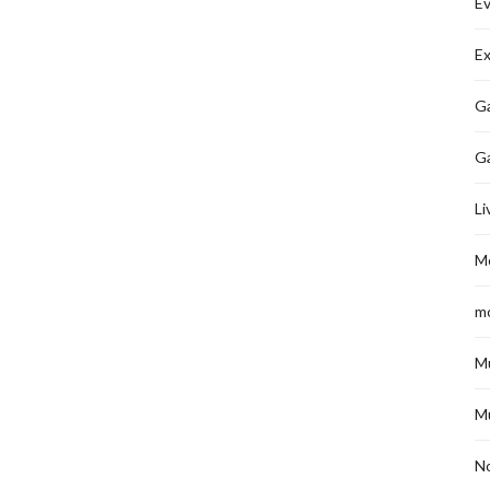
É
Ex
Ga
G
Li
M
m
M
M
No