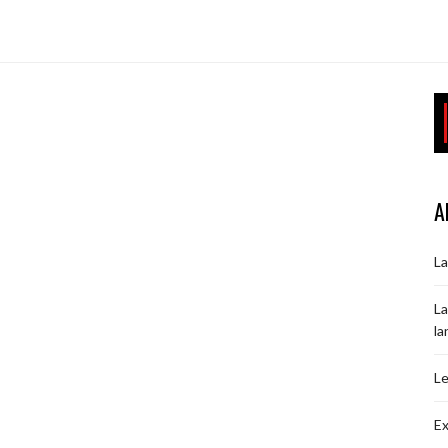
A
La
La
la
Le
Ex