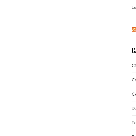
Le
C
C
C
Cy
D
Ec