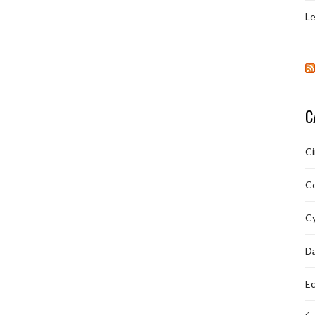
Le
C
C
C
Cy
D
Ec