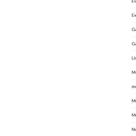
É
Ex
Ga
G
Li
M
m
M
M
No