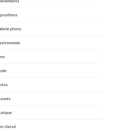
vènements
positions
lerie photo
astronomie
vre
ode
otos
usees
usique
n classé