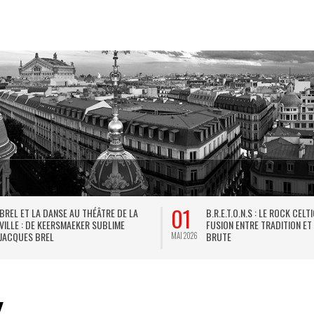
01
BREL ET LA DANSE AU THÉÂTRE DE LA
B.R.E.T.O.N.S : LE ROCK CELT
VILLE : DE KEERSMAEKER SUBLIME
FUSION ENTRE TRADITION ET
JACQUES BREL
BRUTE
MAI 2026