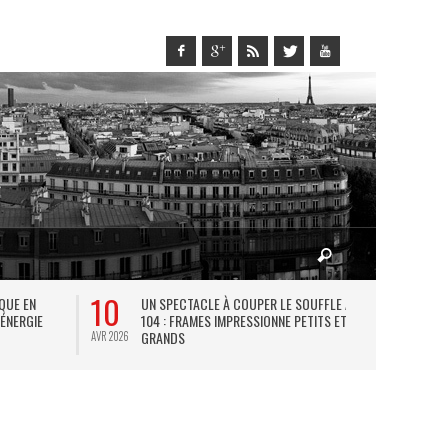
10
27
IQUE EN
UN SPECTACLE À COUPER LE SOUFFLE AU
L
 ÉNERGIE
104 : FRAMES IMPRESSIONNE PETITS ET
TH
GRANDS
AVR 2026
JUIL 2026