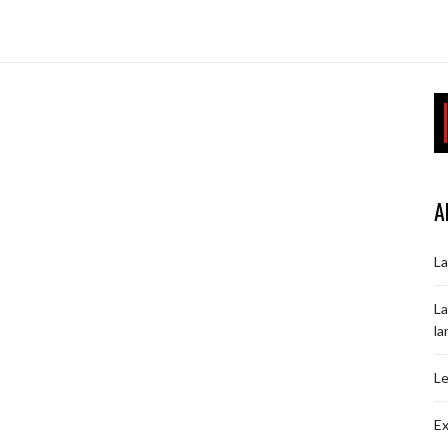
Y
A
La
La
la
Le
Ex