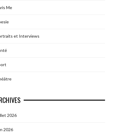
ris Me
oesie
rtraits et Interviews
anté
ort
héâtre
RCHIVES
illet 2026
in 2026