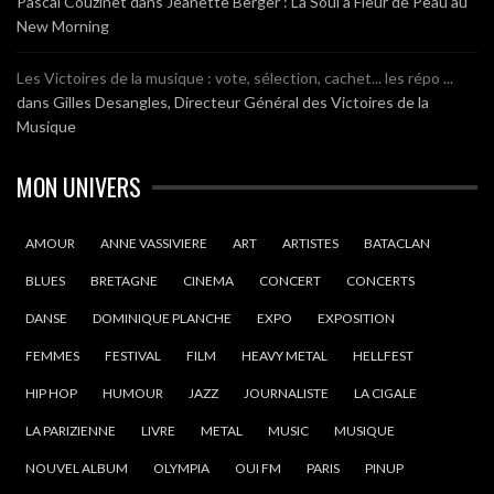
Pascal Couzinet
dans
Jeanette Berger : La Soul à Fleur de Peau au
New Morning
Les Victoires de la musique : vote, sélection, cachet... les répo ...
dans
Gilles Desangles, Directeur Général des Victoires de la
Musique
MON UNIVERS
AMOUR
ANNE VASSIVIERE
ART
ARTISTES
BATACLAN
BLUES
BRETAGNE
CINEMA
CONCERT
CONCERTS
DANSE
DOMINIQUE PLANCHE
EXPO
EXPOSITION
FEMMES
FESTIVAL
FILM
HEAVY METAL
HELLFEST
HIP HOP
HUMOUR
JAZZ
JOURNALISTE
LA CIGALE
LA PARIZIENNE
LIVRE
METAL
MUSIC
MUSIQUE
NOUVEL ALBUM
OLYMPIA
OUI FM
PARIS
PINUP