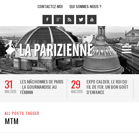
CONTACTEZ-MOI
QUI SOMMES-NOUS ?
31
29
LES MÂCHONNES DE PARIS
EXPO CALDER, LE ROI DU
: LA GOURMANDISE AU
FIL DE FER, UN BON GOÛT
FÉMININ
D’ENFANCE
MAI 2026
MAI 2026
M
ALL POSTS TAGGED
MTM