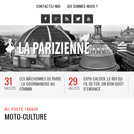
CONTACTEZ-MOI
QUI SOMMES-NOUS ?
31
29
LES MÂCHONNES DE PARIS
EXPO CALDER, LE ROI DU
: LA GOURMANDISE AU
FIL DE FER, UN BON GOÛT
FÉMININ
D’ENFANCE
MAI 2026
MAI 2026
M
ALL POSTS TAGGED
MOTO-CULTURE