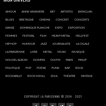
AMOUR
ANNE VASSIVIERE
ART
ARTISTES
BATACLAN
BLUES
BRETAGNE
CINEMA
CONCERT
CONCERTS
DANSE
DOMINIQUE PLANCHE
EXPO
EXPOSITION
FEMMES
FESTIVAL
FILM
HEAVY METAL
HELLFEST
HIP HOP
HUMOUR
JAZZ
JOURNALISTE
LA CIGALE
LA PARIZIENNE
LIVRE
METAL
MUSIC
MUSIQUE
NOUVEL ALBUM
OLYMPIA
OUI FM
PARIS
PINUP
POLITIQUE
POP
POÉSIE
PUNK
RAP
ROCK
ROCKABILLY
ROCK N ROLL
SOUL
THÉATRE
VINTAGE
COPYRIGHT LA PARIZIENNE © 2014 - 2021