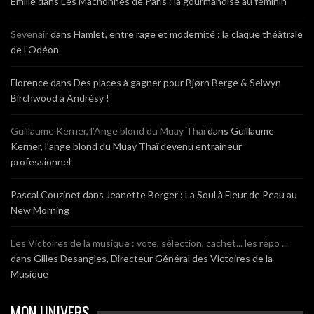
Emilie
dans
Les Mâchonnes de Paris : la gourmandise au féminin
Sevenair
dans
Hamlet, entre rage et modernité : la claque théâtrale
de l’Odéon
Florence
dans
Des places à gagner pour Bjørn Berge & Selwyn
Birchwood à Andrésy !
Guillaume Kerner, l’Ange blond du Muay Thaï
dans
Guillaume
Kerner, l’ange blond du Muay Thaï devenu entraineur
professionnel
Pascal Couzinet
dans
Jeanette Berger : La Soul à Fleur de Peau au
New Morning
Les Victoires de la musique : vote, sélection, cachet... les répo ...
dans
Gilles Desangles, Directeur Général des Victoires de la
Musique
MON UNIVERS