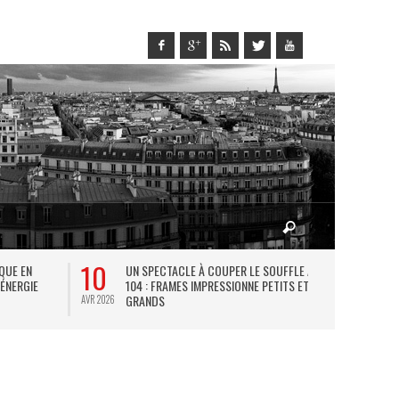
10
27
IQUE EN
UN SPECTACLE À COUPER LE SOUFFLE AU
L
 ÉNERGIE
104 : FRAMES IMPRESSIONNE PETITS ET
TH
GRANDS
AVR 2026
JUIL 2026