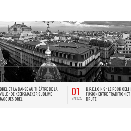
01
BREL ET LA DANSE AU THÉÂTRE DE LA
B.R.E.T.O.N.S : LE ROCK CELT
VILLE : DE KEERSMAEKER SUBLIME
FUSION ENTRE TRADITION ET
JACQUES BREL
BRUTE
MAI 2026