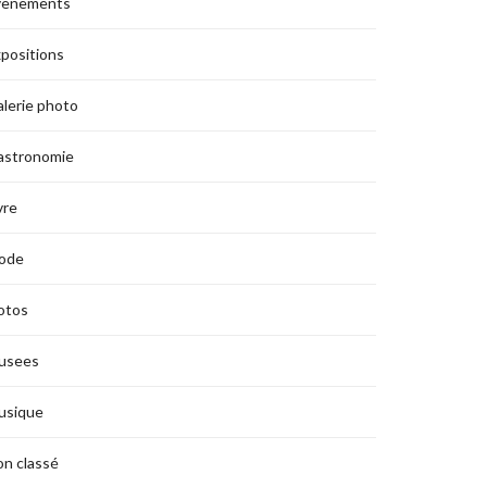
vènements
positions
lerie photo
astronomie
vre
ode
otos
usees
usique
n classé