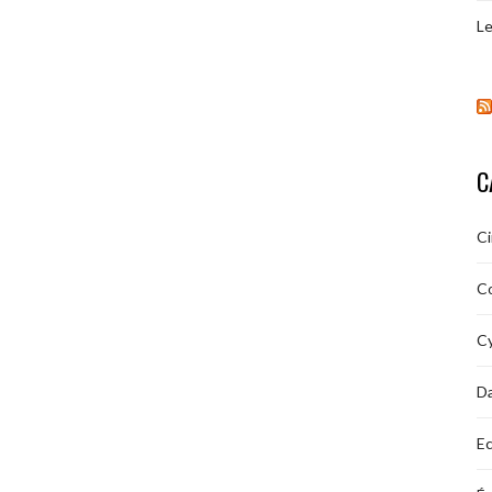
Le
C
C
C
Cy
D
Ec