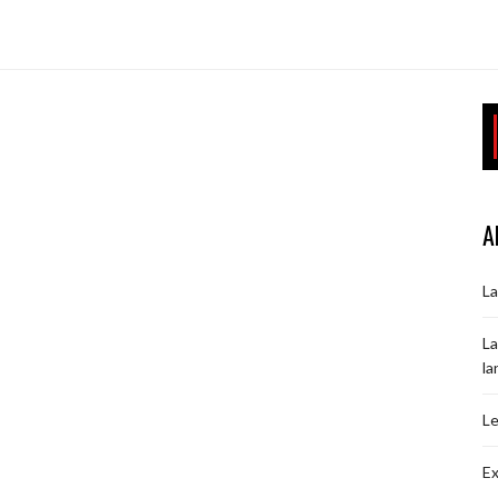
A
La
La
la
Le
Ex