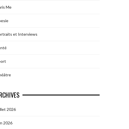
ris Me
oesie
rtraits et Interviews
anté
ort
héâtre
RCHIVES
illet 2026
in 2026