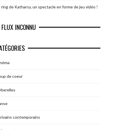
 ring de Katharsy, un spectacle en forme de jeu vidéo !
FLUX INCONNU
ATÉGORIES
inéma
oup de coeur
berelles
anse
rivains contemporains