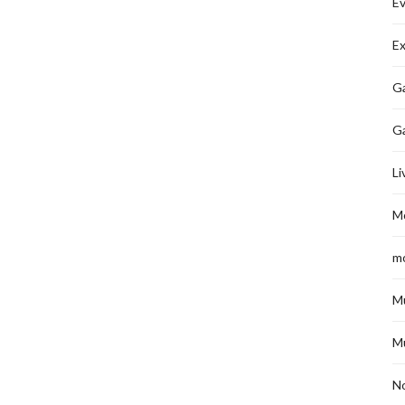
É
Ex
Ga
G
Li
M
m
M
M
No