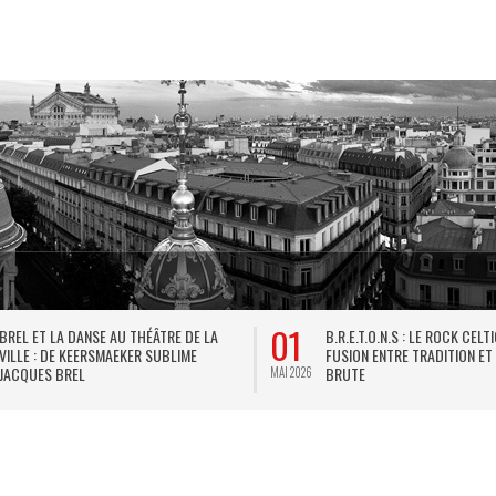
01
BREL ET LA DANSE AU THÉÂTRE DE LA
B.R.E.T.O.N.S : LE ROCK CELT
VILLE : DE KEERSMAEKER SUBLIME
FUSION ENTRE TRADITION ET
JACQUES BREL
BRUTE
MAI 2026