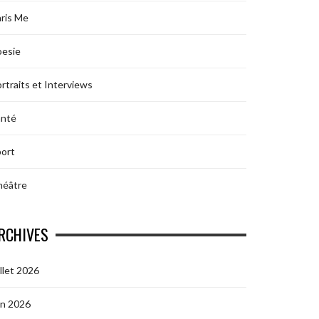
ris Me
oesie
rtraits et Interviews
anté
ort
héâtre
RCHIVES
illet 2026
in 2026