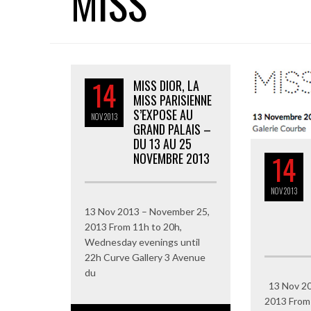
MISS
14
MISS DIOR, LA
MISS PARISIENNE
S’EXPOSE AU
NOV
2013
GRAND PALAIS –
DU 13 AU 25
14
NOVEMBRE 2013
NOV
2013
13 Nov 2013 – November 25,
2013 From 11h to 20h,
Wednesday evenings until
22h Curve Gallery 3 Avenue
du
13 Nov 20
2013 From 