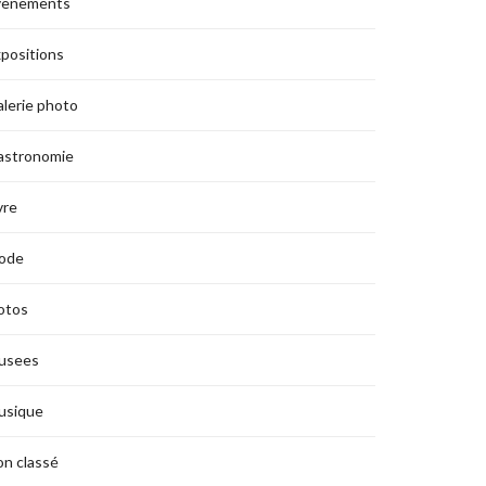
vènements
positions
lerie photo
astronomie
vre
ode
otos
usees
usique
n classé