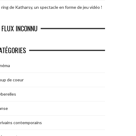
 ring de Katharsy, un spectacle en forme de jeu vidéo !
FLUX INCONNU
ATÉGORIES
inéma
oup de coeur
berelles
anse
rivains contemporains