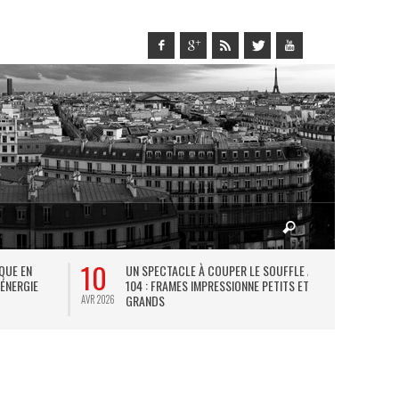
10
27
IQUE EN
UN SPECTACLE À COUPER LE SOUFFLE AU
L
 ÉNERGIE
104 : FRAMES IMPRESSIONNE PETITS ET
TH
GRANDS
AVR 2026
JUIL 2026