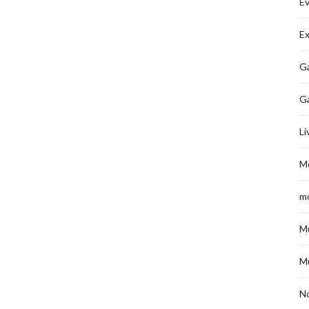
É
Ex
Ga
G
Li
M
m
M
M
No