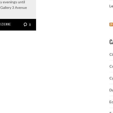
 evenings until
Le
Gallery 3 Avenue
RIZIENNE
0
C
C
C
Cy
D
Ec