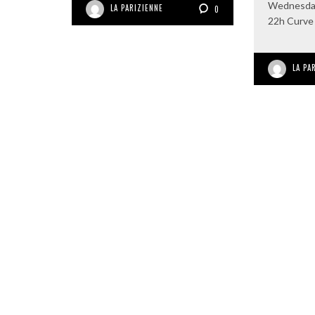
Wednesday
LA PARIZIENNE
0
22h Curve 
LA PA