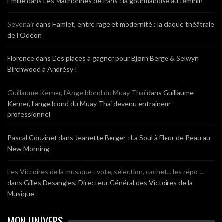
Emilie
dans
Les Mâchonnes de Paris : la gourmandise au féminin
Sevenair
dans
Hamlet, entre rage et modernité : la claque théâtrale
de l’Odéon
Florence
dans
Des places à gagner pour Bjørn Berge & Selwyn
Birchwood à Andrésy !
Guillaume Kerner, l’Ange blond du Muay Thaï
dans
Guillaume
Kerner, l’ange blond du Muay Thaï devenu entraineur
professionnel
Pascal Couzinet
dans
Jeanette Berger : La Soul à Fleur de Peau au
New Morning
Les Victoires de la musique : vote, sélection, cachet... les répo ...
dans
Gilles Desangles, Directeur Général des Victoires de la
Musique
MON UNIVERS