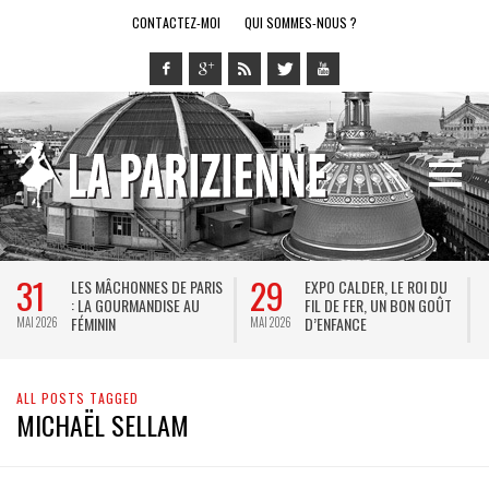
CONTACTEZ-MOI
QUI SOMMES-NOUS ?
31
29
LES MÂCHONNES DE PARIS
EXPO CALDER, LE ROI DU
: LA GOURMANDISE AU
FIL DE FER, UN BON GOÛT
FÉMININ
D’ENFANCE
MAI 2026
MAI 2026
M
ALL POSTS TAGGED
MICHAËL SELLAM