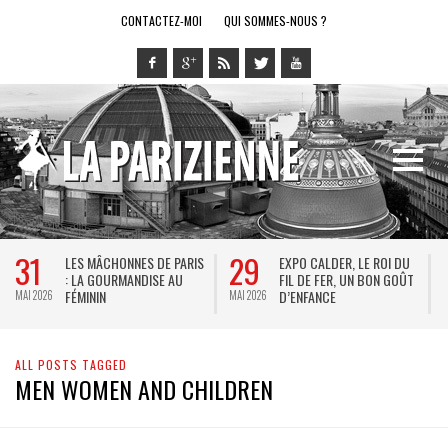
CONTACTEZ-MOI
QUI SOMMES-NOUS ?
31
29
LES MÂCHONNES DE PARIS
EXPO CALDER, LE ROI DU
: LA GOURMANDISE AU
FIL DE FER, UN BON GOÛT
FÉMININ
D’ENFANCE
MAI 2026
MAI 2026
M
ALL POSTS TAGGED
MEN WOMEN AND CHILDREN