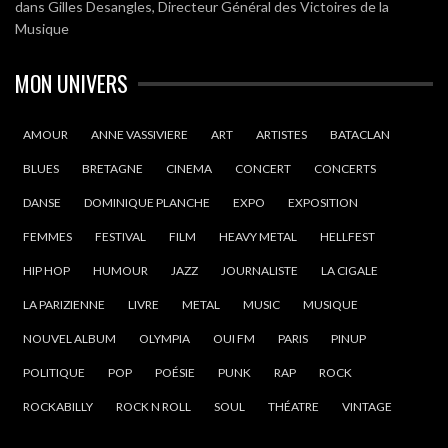
dans
Gilles Desangles, Directeur Général des Victoires de la
Musique
MON UNIVERS
AMOUR
ANNE VASSIVIERE
ART
ARTISTES
BATACLAN
BLUES
BRETAGNE
CINEMA
CONCERT
CONCERTS
DANSE
DOMINIQUE PLANCHE
EXPO
EXPOSITION
FEMMES
FESTIVAL
FILM
HEAVY METAL
HELLFEST
HIP HOP
HUMOUR
JAZZ
JOURNALISTE
LA CIGALE
LA PARIZIENNE
LIVRE
METAL
MUSIC
MUSIQUE
NOUVEL ALBUM
OLYMPIA
OUI FM
PARIS
PINUP
POLITIQUE
POP
POÉSIE
PUNK
RAP
ROCK
ROCKABILLY
ROCK N ROLL
SOUL
THÉATRE
VINTAGE