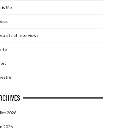
ris Me
oesie
rtraits et Interviews
anté
ort
héâtre
RCHIVES
illet 2026
in 2026