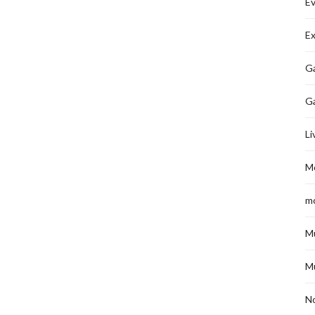
É
Ex
Ga
G
Li
M
m
M
M
No