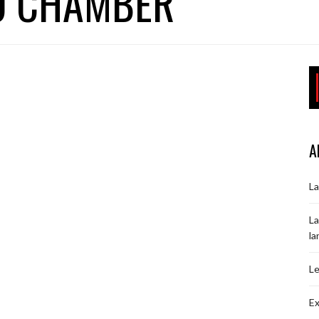
O CHAMBER
A
La
La
la
Le
Ex