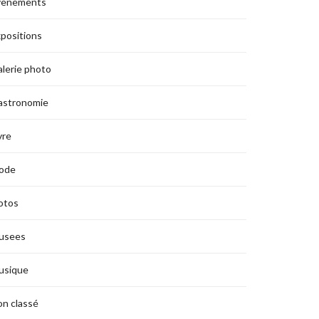
vènements
positions
lerie photo
astronomie
vre
ode
otos
usees
usique
n classé