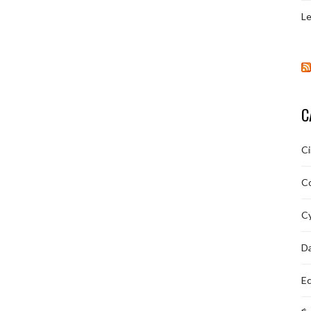
Le
C
C
C
Cy
D
Ec