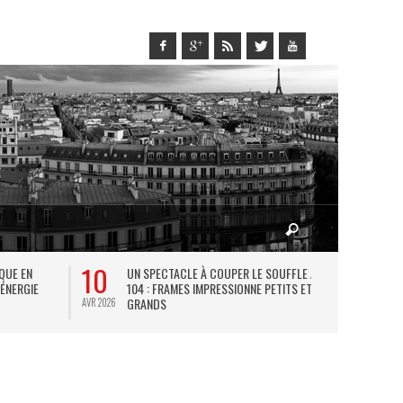
10
27
IQUE EN
UN SPECTACLE À COUPER LE SOUFFLE AU
L
 ÉNERGIE
104 : FRAMES IMPRESSIONNE PETITS ET
TH
GRANDS
AVR 2026
JUIL 2026