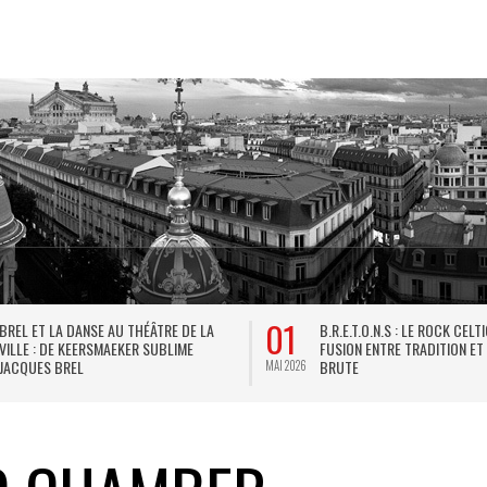
01
BREL ET LA DANSE AU THÉÂTRE DE LA
B.R.E.T.O.N.S : LE ROCK CELT
VILLE : DE KEERSMAEKER SUBLIME
FUSION ENTRE TRADITION ET
JACQUES BREL
BRUTE
MAI 2026