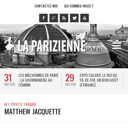
CONTACTEZ-MOI
QUI SOMMES-NOUS ?
31
29
LES MÂCHONNES DE PARIS
EXPO CALDER, LE ROI DU
: LA GOURMANDISE AU
FIL DE FER, UN BON GOÛT
FÉMININ
D’ENFANCE
MAI 2026
MAI 2026
M
ALL POSTS TAGGED
MATTHEW JACQUETTE