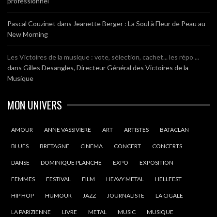
professionnel
Pascal Couzinet
dans
Jeanette Berger : La Soul à Fleur de Peau au
New Morning
Les Victoires de la musique : vote, sélection, cachet... les répo ...
dans
Gilles Desangles, Directeur Général des Victoires de la
Musique
MON UNIVERS
AMOUR
ANNE VASSIVIERE
ART
ARTISTES
BATACLAN
BLUES
BRETAGNE
CINEMA
CONCERT
CONCERTS
DANSE
DOMINIQUE PLANCHE
EXPO
EXPOSITION
FEMMES
FESTIVAL
FILM
HEAVY METAL
HELLFEST
HIP HOP
HUMOUR
JAZZ
JOURNALISTE
LA CIGALE
LA PARIZIENNE
LIVRE
METAL
MUSIC
MUSIQUE