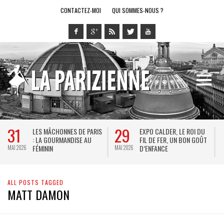
CONTACTEZ-MOI
QUI SOMMES-NOUS ?
31
29
LES MÂCHONNES DE PARIS
EXPO CALDER, LE ROI DU
: LA GOURMANDISE AU
FIL DE FER, UN BON GOÛT
FÉMININ
D’ENFANCE
MAI 2026
MAI 2026
M
ALL POSTS TAGGED
MATT DAMON